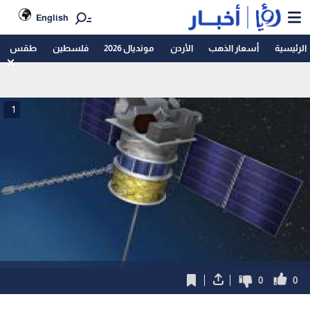
English
الرئيسية
أسعار الذهب
الأردن
مونديال 2026
فلسطين
طقس
1
0
0