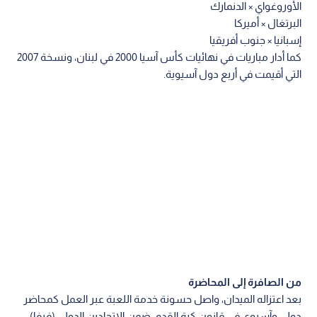
الأوروغواي × الدنمارك
البرتغال × أميركا
إسبانيا × جنوب أفريقيا
كما أدار مباريات في نهائيات كأس آسيا 2000 في لبنان، ونسخة 2007
التي أقيمت في أربع دول آسيوية.
من الصافرة إلى المحاضرة
بعد اعتزاله الميدان، واصل حسونة خدمة اللعبة عبر العمل كمحاضر
دولي وآسيوي في قانون كرة القدم، ضمن الاتحادين الدولي (فيفا)