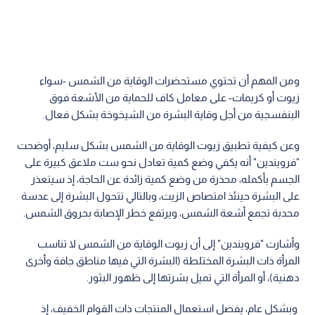
ومن‬ ‫المهم أن تحتوي مستحضرات الوقاية من الشمس -سواء
زيوت أو كريمات- على‬ ‫معامل كاف للحماية من الأشعة فوق
البنفسجية من أجل وقاية البشرة من‬ ‫الشيخوخة بشكل فعال.
‫وعن كيفية تطبيق زيوت الوقاية من الشمس بشكل سليم، أوضحت
"فرويندين"‬ ‫أنه يكفي وضع كمية تعادل نحو ست ملاعق كبيرة على
الجسم بأكمله، محذرة من‬ ‫وضع كمية زائدة عن الحاجة، إذ سيتعذر
على البشرة حينئذ امتصاص الزيت،‬ ‫وبالتالي تتحول البشرة إلى عدسة
محدبة تجمع أشعة الشمس، ويرتفع خطر الإصابة بحروق الشمس.‬
‫وأشارت "فرويندين" إلى أن زيوت الوقاية من الشمس لا تناسب
المرأة ذات‬ ‫البشرة المختلطة (البشرة التي فيها مناطق جافة وأخرى
دهنية)، أو المرأة التي تميل بشرتها إلى ظهور البثور.
‬ ‫وبشكل عام، يفضل استعمال المنتجات ذات القوام الخفيف، إذ