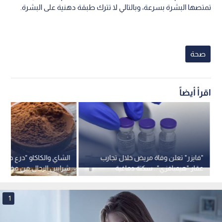
تمتصها‬ ‫البشرة بسرعة، وبالتالي لا تترك طبقة دهنية على البشرة.‬
صحة
اقرأ أيضاً
"فايزر" تعلن وفاة مريض خلال تجارب
الشاي والكاكاو "درع طبي
عقار "هيمبافزي".. سكتة دماغية
شرايين الرجال من مخاطر
ونزيف يثيران المخاوف
الطويل
1