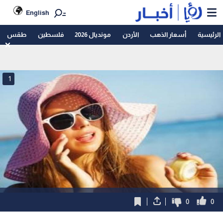
English
الرئيسية
أسعار الذهب
الأردن
مونديال 2026
فلسطين
طقس
1
0
0