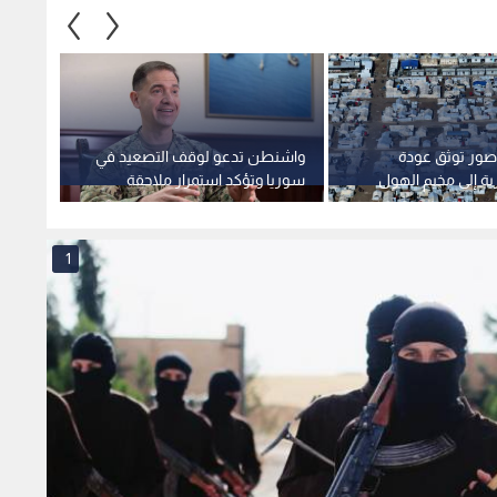
 صور توثق عودة
واشنطن تدعو لوقف التصعيد في
الولاي
ية إلى مخيم الهول
سوريا وتؤكد استمرار ملاحقة
عسكري
"داعش"
تابعة 
سوريا 
1