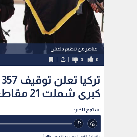
عناصر من تنظيم داعش
0
0
ت
كبرى شملت 21 مقاطعة ضد تنظيم "داعش"
استمع للخبر:
ملاحظة: النص المسموع ناتج عن نظام آلي