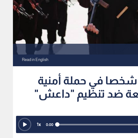
Read in English
ركيا تعلن توقيف 357 شخصا في حملة أمنية
1
x
0:00