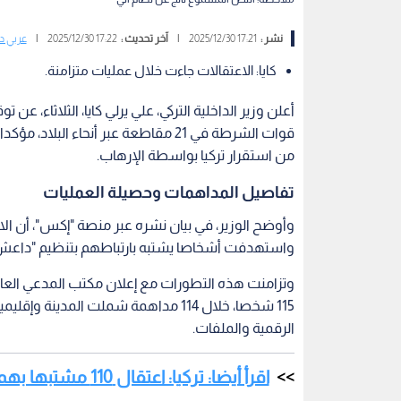
نشر :
17:21 2025/12/30
|
آخر تحديث :
17:22 2025/12/30
|
عربي د
كايا: الاعتقالات جاءت خلال عمليات متزامنة.
قوات الشرطة في 21 مقاطعة عبر أنحاء ا
من استقرار تركيا بواسطة الإرهاب.
تفاصيل المداهمات وحصيلة العمليات
وأوضح الوزير، في بيان نشره عبر منصة "إكس"، أن الا
واستهدفت أشخاصا يشتبه بارتباطهم بتنظيم "داعش
115 شخصا، خلال 114 مداهمة شملت المد
الرقمية والملفات.
اقرأ أيضا: تركيا: اعتقال 110 مشتبها بهم في عمليات أمنية واسعة ضد تنظيم "داعش"