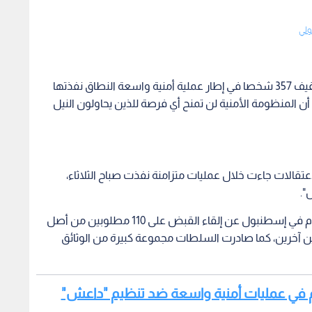
ولي
أعلن وزير الداخلية التركي، علي يرلي كايا، الثلاثاء، عن توقيف 357 شخصا في إطار عملية أمنية واسعة النطاق نفذتها
لبلاد، مؤكدا أن المنظومة الأمنية لن تمنح أي فرصة للذين يحاولون النيل
عتقالات جاءت خلال عمليات متزامنة نفذت صباح الثلاثاء،
".
وتزامنت هذه التطورات مع إعلان مكتب المدعي العام في إسطنبول عن إلقاء القبض على 110 مطلوبين من أصل
ينة وإقليمين آخرين، كما صادرت السلطات مجموعة كبيرة من الوثائق