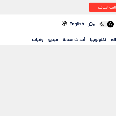
البث المباشر
English
اك
تكنولوجيا
أحداث مهمة
فيديو
وفيات