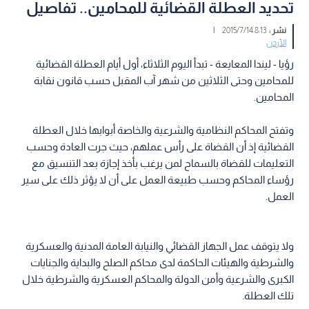
تحديد العطلة القضائية للمحامين.. تفاصيل
نشر :
8:13 2015/7/14
|
الأردن
رؤيا - ليندا المعايعة - تبدأ اليوم الثلاثاء، أول أيام العطلة القضائية
للمحامين وحتى الثلاثين من شهر آب المقبل حسب قانون نقابة
المحامين.
وتفتح المحاكم النظامية والشرعية والخاصة أبوابها خلال العطلة
القضائية إذ أن القضاة على رأس عملهم، حيث جرت العادة وحسب
التعليمات للقضاة بالسماح لمن يرغب بأخذ إجازة بعد التنسيق مع
رؤساء المحاكم وحسب طبيعة العمل على أن لا يؤثر ذلك على سير
العمل.
ولا يتوقف عمل الجهاز القضائي والنيابة العامة المدنية والعسكرية
والشرطية والهيئات الحاكمة لدى محاكم الصلح والبداية والجنايات
الكبرى والشرعية وأمن الدولة والمحاكم العسكرية والشرطية خلال
تلك العطلة.