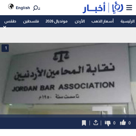
English
الرئيسية
أسعار الذهب
الأردن
مونديال 2026
فلسطين
طقس
1
0
0