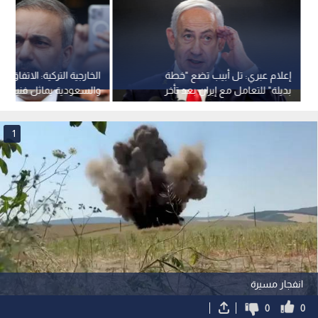
إعلام عبري: تل أبيب تضع "خطة
الخارجية التركية: الاتفاق 
بديلة" للتعامل مع إيران بعد تأخر
الحسم الأمريكي
ميثاق النيتو الخاصة بالدفا
1
انفجار مسيرة
0
0