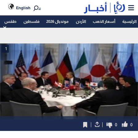
English
الرئيسية
أسعار الذهب
الأردن
مونديال 2026
فلسطين
طقس
1
0
0