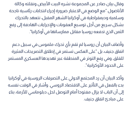
وقال بيان صادر عن المجموعة نشره البيت الأبيض ونقلته وكالة
الأناضول "مع الوضع في الاعتبار ضرورة إجراء انتخابات رئاسية ناجحة
وسلمية وديمقراطية في أوكرانيا الشهر المقبل، نتعهد بالتحرك
بشكل سريع من أجل توسيع العقوبات والإجراءات الهادفة إلى رفع
الثمن الذي تدفعه روسيا مقابل ممارساتها في أوكرانيا".
وأضاف البيان أن روسيا لم تقم بأي تحرك ملموس في سبيل دعم
اتفاق جنيف، بل "على العكس تستمر في إطلاق التصريحات المثيرة
للقلق، وفي رفع التوتر في المنطقة عبر تهديدها العسكري المستمر
على الحدود الأوكرانية".
وأكد البيان أن رد المجتمع الدولي على التصرفات الروسية في أوكرانيا
بدء بالفعل في التأثير على الاقتصاد الروسي. وأشار في الوقت نفسه
إلى أن الباب لا يزال مفتوحا أمام التوصل لحل دبلوماسي للأزمة، بناء
على مبادئ اتفاق جنيف.