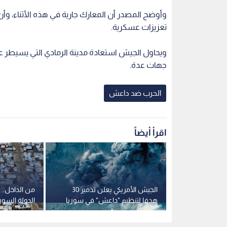
وأوضح المصدر أن المعارك جارية في هذه الأثناء، 
تعزيزات عسكرية.
ويحاول الجيش استعادة مدينة الرمادي التي يسيطر عل
جهات عدة.
الحرب ضد داعش
اقرأ أيضاً
 تحييد صاروخ
الجيش الأمريكي يعلن تدمير 30
من الداخل..
ران
هدفا لتنظيم "داعش" في سوريا
الدولة السور