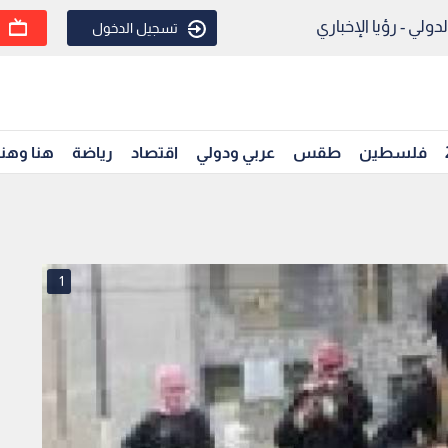
ولي - رؤيا الإخباري
تسجيل الدخول
فلسطين
طقس
عربي ودولي
اقتصاد
رياضة
هنا وهن
1