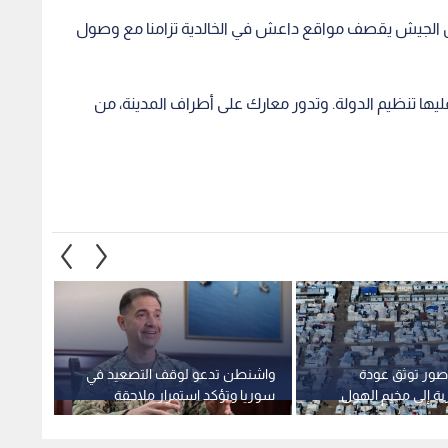
وأن الجيش يقصف مواقع داعش في الخالدية تزامنا مع وصول
يها تنظيم الدولة. وتدور معارك على أطراف المدينة، من
 صور توثق عودة
واشنطن تدعو لوقف التصعيد في
الولاي
ية إلى مخيم الهول
سوريا وتؤكد استمرار ملاحقة
عسكري
"داعش"
تابعة 
سوريا 