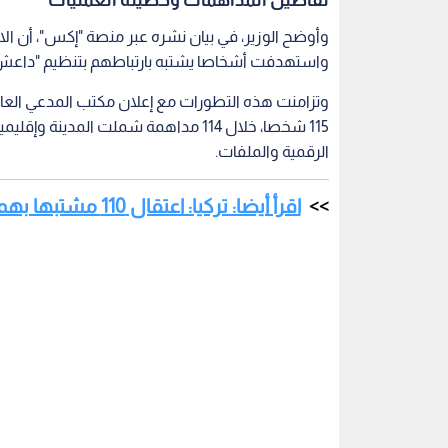
وأوضح الوزير، في بيان نشره عبر منصة "إكس"، أن الا
واستهدفت أشخاصا يشتبه بارتباطهم بتنظيم "داعش
115 شخصا، خلال 114 مداهمة شملت المد
الرقمية والملفات.
اقرأ أيضا: تركيا: اعتقال 110 مشتبها بهم في عمليات أمنية واسعة ضد تنظيم "داعش"