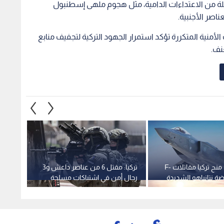
لة من الاعتداءات الدامية، مثل هجوم ملهى إسطنبول
اصر الأجنبية.
منذ عام 2017، إلا أن العمليات الأمنية المتكررة تؤكد استمرار الجهود التركية لتجفيف منابع
نف.
ترمب يدرس منح تركيا مقاتلات F-
تركيا: مقتل 6 من عناصر داعش و3
"كتلة 
رجال أمن في اشتباكات مسلحة
تركيا.
عنيفة شمال غربي البلاد
الشام