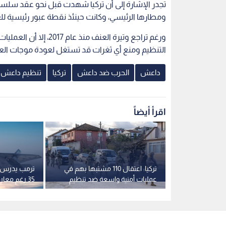
تجدر الإشارة إلى أن تركيا شهدت قبل نحو عقد سلس
ومطارها الرئيسي، وكانت حينئذ نقطة عبور رئيسية للعن
ورغم تراجع وتيرة العنف 
التنظيم ومنع أي ثغرات قد تستغل لعودة موجات الع
داعش
الحرب ضد داعش
تركيا
تنظيم داعش
اقرأ أيضاً
ريكية: تحييد
تركيا: اعتقال 110 مشتبها بهم في
ش" بعملية
عمليات أمنية واسعة ضد تنظيم
35 رغم معارضة نتانياهو الشديدة
ريا
"داعش"