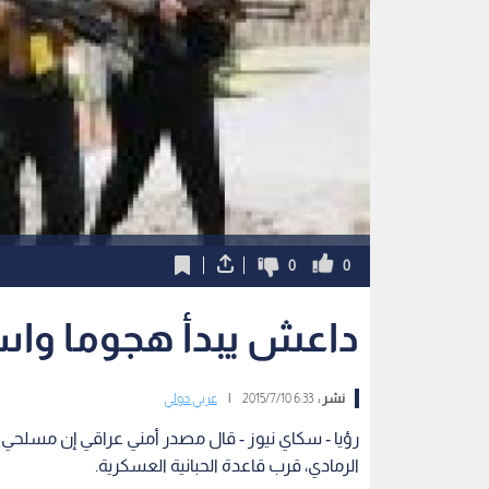
0
0
داعش يبدأ هجوما واسعا
نشر :
6:33 2015/7/10
|
عربي دولي
رؤيا - سكاي نيوز - قال مصدر أمني عراقي إن مسلحي 
الرمادي، قرب قاعدة الحبانية العسكرية.