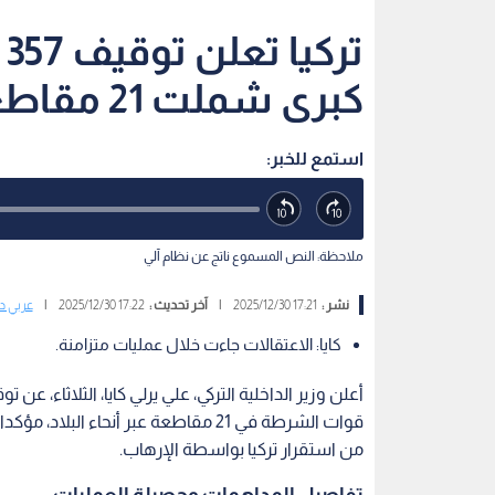
ت
كبرى شملت 21 مقاطعة ضد تنظيم "داعش"
استمع للخبر:
ملاحظة: النص المسموع ناتج عن نظام آلي
نشر :
17:21 2025/12/30
|
آخر تحديث :
17:22 2025/12/30
|
عربي د
كايا: الاعتقالات جاءت خلال عمليات متزامنة.
قوات الشرطة في 21 مقاطعة عبر أنحاء ا
من استقرار تركيا بواسطة الإرهاب.
تفاصيل المداهمات وحصيلة العمليات