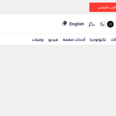
البث المباشر
English
اك
تكنولوجيا
أحداث مهمة
فيديو
وفيات