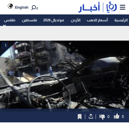
English
الرئيسية
أسعار الذهب
الأردن
مونديال 2026
فلسطين
طقس
1
0
0