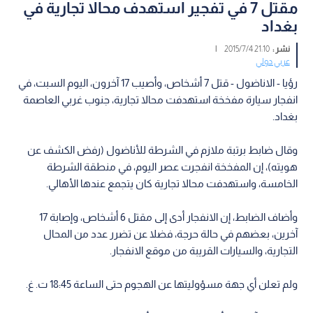
مقتل 7 في تفجير استهدف محالا تجارية في
بغداد
نشر :
21:10 2015/7/4
|
عربي دولي
رؤيا - الاناضول - قتل 7 أشخاص، وأصيب 17 آخرون، اليوم السبت، في
انفجار سيارة مفخخة استهدفت محالا تجارية، جنوب غربي العاصمة
بغداد.
وقال ضابط برتبة ملازم في الشرطة للأناضول (رفض الكشف عن
هويته)، إن المفخخة انفجرت عصر اليوم، في منطقة الشرطة
الخامسة، واستهدفت محالا تجارية كان يتجمع عندها الأهالي.
وأضاف الضابط، إن الانفجار أدى إلى مقتل 6 أشخاص، وإصابة 17
آخرين، بعضهم في حالة حرجة، فضلا عن تضرر عدد من المحال
التجارية، والسيارات القريبة من موقع الانفجار.
ولم تعلن أي جهة مسؤوليتها عن الهجوم حتى الساعة 18:45 ت. غ.