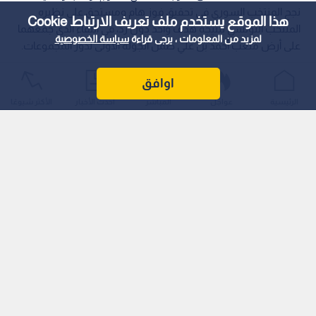
نجح المنتخب السوري في تحقيق فوز هام ومستحق على نظيره
هذا الموقع يستخدم ملف تعريف الارتباط Cookie
المنتخب التونسي بنتيجة هدف واحد دون رد، في اللقاء الذي جمعهما
لمزيد من المعلومات ، يرجى قراءة
سياسة الخصوصية
على أرض ملعب أحمد بن علي ضمن الجولة الأولى لدور المجموعات.
اوافق
الرئيسية
عواجل
المباشر
أحدث الأخبار
الأكثر شيوعًا
خريبين يحسم المواجهة العربية
جاءت لحظة الحسم مبكرة في الشوط الثاني، حيث استغل النجم
السوري عمر خريبين ركلة حرة مباشرة نفذها بإتقان وبراعة في