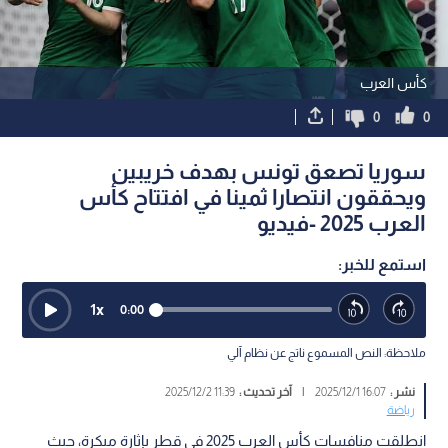
كأس العرب
0
0
سوريا تصعق تونس بهدف خريبين
ويحققون انتصارا ثمينا في افتتاح كأس
العرب 2025 -فيديو
استمع للخبر:
1
x
0:00
ملاحظة: النص المسموع ناتج عن نظام آلي
نشر :
16:07 2025/12/1
|
آخر تحديث :
11:39 2025/12/2
رياضة
انطلقت منافسات كأس العرب 2025 في قطر بإثارة مبكرة، حيث