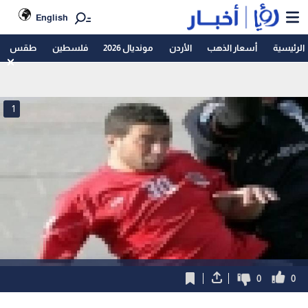
English
الرئيسية
أسعار الذهب
الأردن
مونديال 2026
فلسطين
طقس
1
0
0