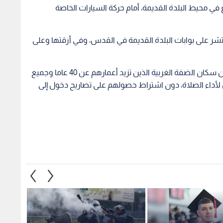
.. شهادة أم
الخليل: إصابة شاب برصاص قوات
استشه
ف وحشية "نزع
الاحتلال خلال اقتحام مدينة دورا -
الاحتل
 سجون الاحتلال
فيديو
1