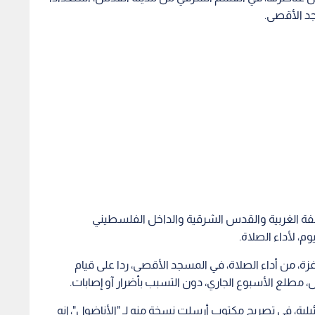
جد الأقصى.
ضفة الغربية والقدس الشرقية والداخل الفلسطيني
ة، من أداء الصلاة، في المسجد الأقصى، ردا على قيام
 مطلع الأسبوع الجاري، دون التسبب بأضرار آو إصابات.
لية، في تصريح مكتوب أرسلت نسخة منه لـ "الأناضول"، إنه
ات صباح الجمعة، في مختلف أنحاء القدس الشرقية وأزقة البلدة