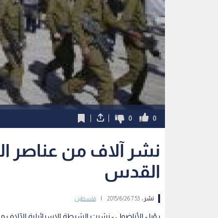
0
0
نشر آلاف من عناصر ال
القدس
نشر :
7:53 2015/6/26
|
فلسطين
رؤيا - الأناضول - نشرت الشرطة الإسرائيلية الآلا