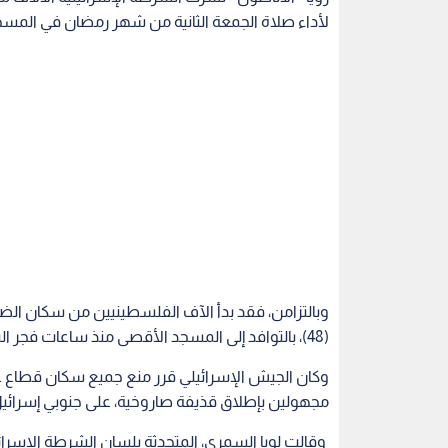
لأداء صلاة الجمعة الثانية من شهر رمضان في المس
وبالتزامن، فقد بدأ الآف الفلسطينيين من سكان ال
(48)، بالتوافد إلى المسجد الأقصى منذ ساعات فجر اليوم، لأداء الصلاة.
وكان الجيش الإسرائيلي قرر منع جميع سكان قطاع غز
مجهولين بإطلاق قذيفة صاروخية، على جنوبي إسرائيل،
وقالت لوبا السمري، المتحدثة بلسان الشرطة الإسرائي
"تقرر نشر الآلاف من أفراد الشرطة، اعتبارا من ساع
القديمة في المدينة".