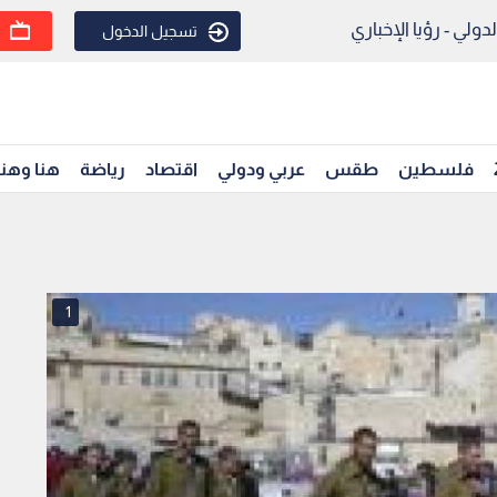
ولي - رؤيا الإخباري
تسجيل الدخول
فلسطين
طقس
عربي ودولي
اقتصاد
رياضة
هنا وهن
1