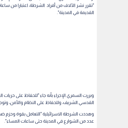
وبررت السمري الإجراء بأنه جاء "للحفاظ على حريات
القدسي الشريف، وللحفاظ على النظام والأمن، وتوجيه
وهددت الشرطة الاسرائيلية "التعامل بقوة وحزم ضد 
عدد من الشوارع في المدينة حتى ساعات المساء".
وذكر الشهود أن الشرطة أغلقت العديد من الشوارع ف
واقتصرتها على المواصلات العامة.
وقال شهود عيان ل"الأناضول" أن قوات الشرطة تنتش
مقربة من بوابات المسجد الأقصى".
النساء من سكان الضفة الغربية، بالدخول إلى القدس
المدينة المقدسة.