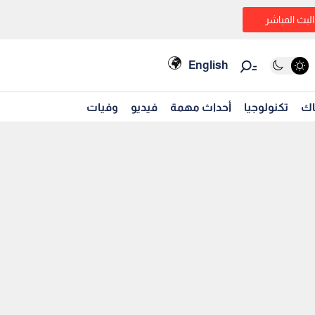
البث المباشر
English
اك
تكنولوجيا
أحداث مهمة
فيديو
وفيات