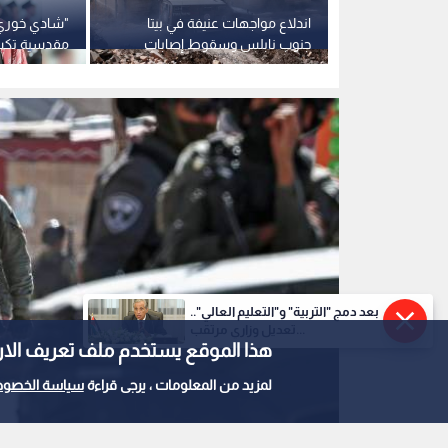
قوات الاحتلال الإسرائيلي
0
0
بعد دمج "التربية" و"التعليم العالي"..
قوات الاحتلال تقتحم 
تعديل وزاري مرتقب...
هذا الموقع يستخدم ملف تعريف الارتباط e
وإرهاب المستوطنين يح
لمزيد من المعلومات ، يرجى قراءة
سياسة الخصوص
استمع للخبر: