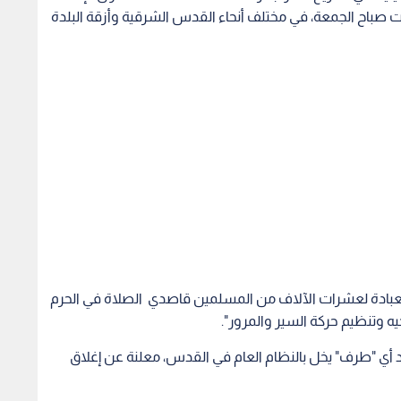
 العبادة لعشرات الآلاف من المسلمين قاصدي الصلاة في الحرم
 وتنظيم حركة السير والمرور".
أي "طرف" يخل بالنظام العام في القدس، معلنة عن إغلاق
ي محيط البلدة القديمة، أمام حركة السيارات الخاصة
ر على بوابات البلدة القديمة في القدس، وفي أزقتها وعلى
وأشارت السمري إلى السماح للفلسطينيين الرجال من سكان الضفة الغربية الذين تزيد أعمارهم عن 40 عاما وجميع
 لأداء الصلاة، دون اشتراط حصولهم على تصاريح دخول إلى