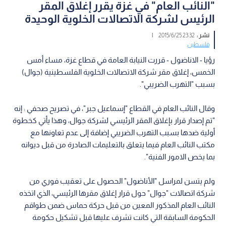
"النائب العام" في غزة يقرر إغلاق المقر
الرئيس لشركة الاتصالات الخلوية الوحيدة
نشر :
23:32 2015/6/25
|
فلسطين
رؤيا - الاناضول - قررت النيابة العامة في قطاع غزة، مساء أمس
الخمس، إغلاق مقر شركة الاتصالات الخلوية الفلسطينية (جوال)
بسبب "التهرب الضريبي".
وقال النائب العام في القطاع "إسماعيل جبر"، في تصريح صحفي : إنه
"تم إصدار قرار بإغلاق المقر الرئيسي لشركة جوال، وهذا يأتي كخطوة
أولية ضدها بسبب التهرب الضريبي إضافة إلى عدم تعاونها مع
مكتب النائب العام فيما يتعلق بالتعليمات الصادرة من قبل ديوانه
بما يخص الامور الفنية".
ولم يتسن لمراسل "الأناضول" الحصول على تعقيب فوري من
شركة اتصالات "جوال" حول قرار إغلاق مقرها الرئيسي، الذي اتخذه
النائب العام المذكور المعين من قبل حركة حماس ضمن طواقم
الحكومة السابقة التي كانت تشرف عليها قبل تشكيل حكومة