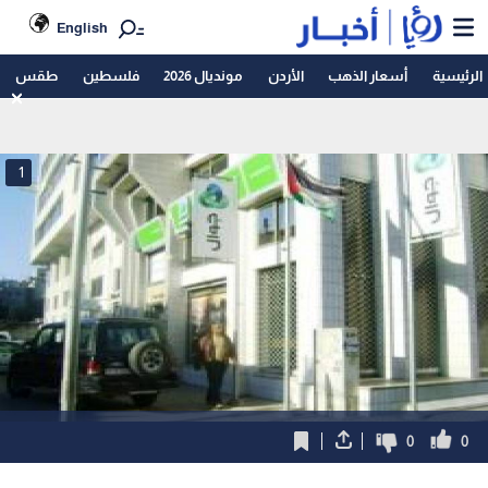
English
الرئيسية
أسعار الذهب
الأردن
مونديال 2026
فلسطين
طقس
1
0
0