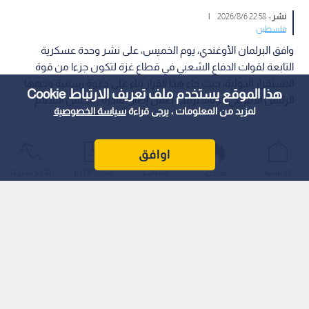
نشر :
22:58 2026/8/6
|
فلسطين
وافق البرلمان الأوغندي، يوم الخميس، على نشر وحدة عسكرية
التابعة لقوات الدفاع الشعبي في قطاع غزة لتكون جزءا من قوة
الاستقرار الدولية، حيث جاء هذا القرار بناء على دعوة رسمية وجهها
هذا الموقع يستخدم ملف تعريف الارتباط Cookie
الرئيس الأمريكي دونالد ترمب ضمن إطار مبادرة "مجلس السلام".
لمزيد من المعلومات ، يرجى قراءة
سياسة الخصوصية
اوافق
الرئيسية
عواجل
المباشر
أحدث الأخبار
الأكثر شيوعًا
وأوضحت التقارير أن القوة المستهدفة ستتعاون مع قوة شرطة