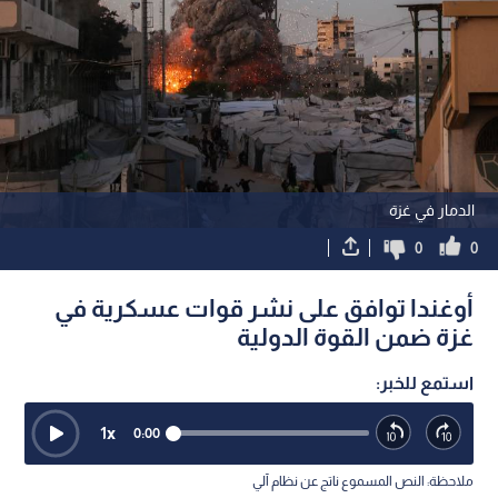
الدمار في غزة
0
0
أوغندا توافق على نشر قوات عسكرية في
غزة ضمن القوة الدولية
استمع للخبر:
1
x
0:00
ملاحظة: النص المسموع ناتج عن نظام آلي