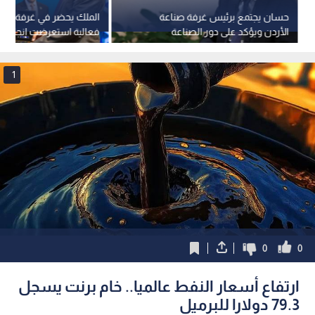
حسان يجتمع برئيس غرفة صناعة
الملك يحضر في غرفة صنا
الأردن ويؤكد على دور الصناعة
فعالية استعرضت إنجازات 
الوطنية في الأمن الغذائي
الصناعي لعام 2025
1
0
0
ارتفاع أسعار النفط عالميا.. خام برنت يسجل
79.3 دولارا للبرميل