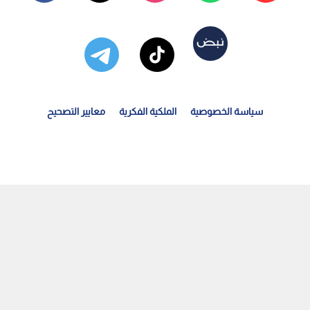
سياسة الخصوصية
الملكية الفكرية
معايير التصحيح
رتفاع أسعار النفط عالميا.. خام برنت يسجل 79.3 دولارا...