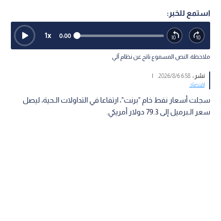
استمع للخبر:
1
x
0:00
ملاحظة: النص المسموع ناتج عن نظام آلي
نشر :
6:58 2026/8/6
|
اقتصاد
سجلت أسعار نفط خام "برنت"، ارتفاعا في التداولات الـحية، ليصل
سعر الـبرميل إلى 79.3 دولار أمريكي.