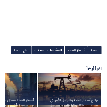
النفط
أسعار النفط
المشتقات النفطية
انتاج النفط
اقرأ أيضاً
تراجع أسعار النفط والبرميل الأمريكي
أسعار النفط تسجل تراجعا
يهبط تحت 80 دولارا والذهب يسجل
برنت تهبط بأكثر من 5%