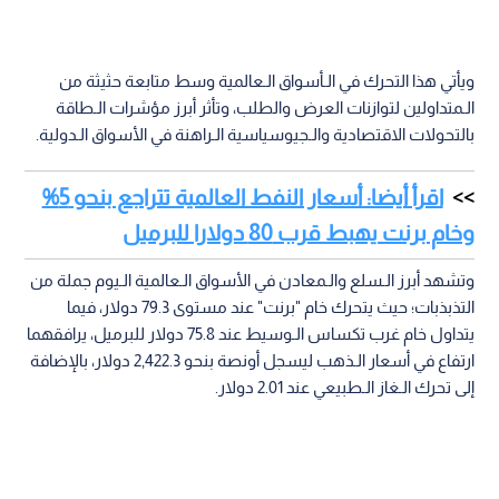
ويأتي هذا التحرك في الـأسواق الـعالمية وسط متابعة حثيثة من
الـمتداولين لتوازنات العرض والطلب، وتأثر أبرز مؤشرات الـطاقة
بالتحولات الاقتصادية والـجيوسياسية الـراهنة في الأسواق الـدولية.
اقرأ أيضا: أسعار النفط العالمية تتراجع بنحو 5%
وخام برنت يهبط قرب 80 دولارا للبرميل
وتشهد أبرز الـسلع والـمعادن في الأسواق الـعالمية الـيوم جملة من
التذبذبات؛ حيث يتحرك خام "برنت" عند مستوى 79.3 دولار، فيما
يتداول خام غرب تكساس الـوسيط عند 75.8 دولار للبرميل، يرافقهما
ارتفاع في أسعار الـذهب ليسجل أونصة بنحو 2,422.3 دولار، بالإضافة
إلى تحرك الـغاز الـطبيعي عند 2.01 دولار.