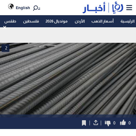
English
الرئيسية
أسعار الذهب
الأردن
مونديال 2026
فلسطين
طقس
2
0
0