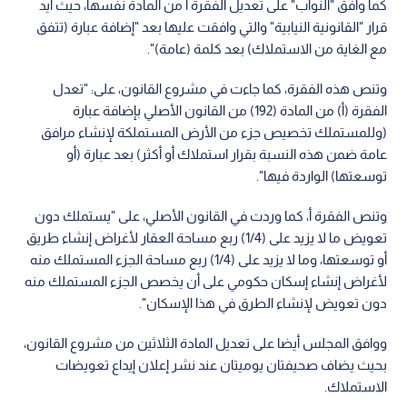
كما وافق "النواب" على تعديل الفقرة أ من المادة نفسها، حيث أيد
قرار "القانونية النيابية" والتي وافقت عليها بعد "إضافة عبارة (تتفق
مع الغاية من الاستملاك) بعد كلمة (عامة)".
وتنص هذه الفقرة، كما جاءت في مشروع القانون، على: "تعدل
الفقرة (أ) من المادة (192) من القانون الأصلي بإضافة عبارة
(وللمستملك تخصيص جزء من الأرض المستملكة لإنشاء مرافق
عامة ضمن هذه النسبة بقرار استملاك أو أكثر) بعد عبارة (أو
توسعتها) الواردة فيها".
وتنص الفقرة أ، كما وردت في القانون الأصلي، على "يستملك دون
تعويض ما لا يزيد على (1/4) ربع مساحة العقار لأغراض إنشاء طريق
أو توسعتها، وما لا يزيد على (1/4) ربع مساحة الجزء المستملك منه
لأغراض إنشاء إسكان حكومي على أن يخصص الجزء المستملك منه
دون تعويض لإنشاء الطرق في هذا الإسكان".
ووافق المجلس أيضا على تعديل المادة الثلاثين من مشروع القانون،
بحيث يضاف صحيفتان يوميتان عند نشر إعلان إيداع تعويضات
الاستملاك.