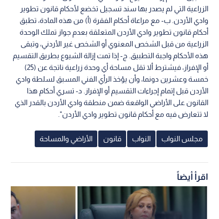
الزراعية التي لم يصدر بها سند تسجيل تخضع لأحكام قانون تطوير
وادي الأردن. ب- مع مراعاة أحكام الفقرة (أ) من هذه المادة، تطبق
أحكام قانون تطوير وادي الأردن المتعلقة بعدم جواز تملك الوحدة
الزراعية من قبل الشخص المعنوي أو الشخص غير الأردني، وتبقى
هذه الأحكام واجبة التطبيق. ج- إذا تمت إزالة الشيوع بطريق التقسيم
أو الإفراز، فيشترط ألا تقل مساحة أي وحدة زراعية ناتجة عن (25)
خمسة وعشرين دونما، وأن يؤخذ الرأي الفني المسبق لسلطة وادي
الأردن قبل إتمام إجراءات التقسيم أو الإفراز. د- تسري أحكام هذا
القانون على الأراضي الواقعة ضمن منطقة وادي الأردن بالقدر الذي
لا تتعارض فيه مع أحكام قانون تطوير وادي الأردن".
مجلس النواب
النواب
قانون
الأراضي والمساحة
اقرأ أيضاً