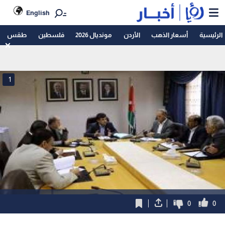
English
الرئيسية
أسعار الذهب
الأردن
مونديال 2026
فلسطين
طقس
1
0
0