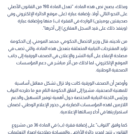
وبذلك، يصبح نص هذه المادة: "تعدل المادة 198 من القانون الأصلي
على النحو التالي: أولا: بإضافة عبارة (على موقع الدائرة الإلكتروني وفي
صحيفتين يوميتين) الواردة في الفقرة (ب) منها وبإضافة عبارة
(وينفذ ذلك على قيد السجل العقاري) إلى آخرها".
من ناحيته، قال وزير الاتصال الحكومي، محمد المومني، إن الحكومة
تؤيد المقترحات النيابية المتعلقة بتعديل هذه المادة، والتي تصب في
مصلحة الإبقاء على آلية النشر والإعلان في الصحف الورقية إلى جانب
الموقع الإلكتروني، لما لذلك من أثر مباشر في دعم المؤسسات
الصحفية الوطنية.
وأوضح أن الصحف الورقية كانت ولا تزال تشكل معاقل أساسية
للمهنية الصحفية، مشيرا إلى اتفاق الحكومة التام مع ما طرحه النواب
ورئيس اللجنة النيابية المختصة حول أهمية توفير التسهيل والدعم
اللازمين لهذه المؤسسات الضاربة في جذور الإعلام الوطني، لضمان
استمراريتها في أداء رسالتها الإعلامية.
كما وافق "النواب" على إضافة فقرة (ب) في المادة 36 من مشروع
القانون، تتيح لمدير دائرة الأراضي والمساحة صلاحية إصدار التعليمات