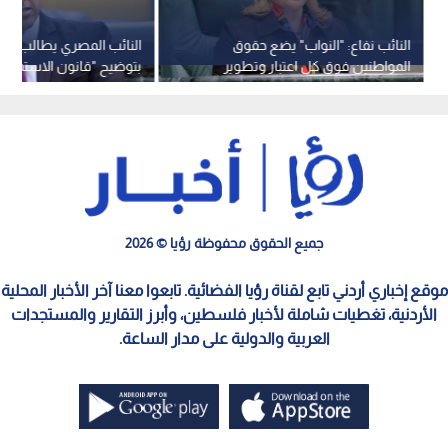
النائب نفاع: "النواب" يضع حقوق
النائب المصري يطالب الح
المواطنين فوق كل اعتبار وتطوير
بتوضيح "قانون الاستملاك
البنية التحتية ركيزة للأمن القومي
ويلمح للاستقالة
جميع الحقوق محفوظة رؤيا © 2026
موقع إخباري أردني تابع لقناة رؤيا الفضائية. تابعوا معنا آخر الأخبار المحلية
الأردنية، تغطيات شاملة لأخبار فلسطين، وأبرز التقارير والمستجدات
العربية والدولية على مدار الساعة.