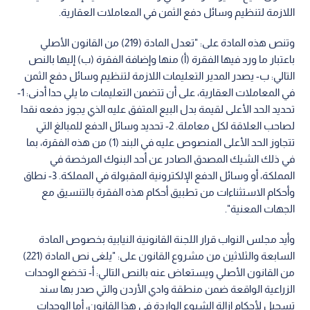
اللازمة لتنظيم وسائل دفع الثمن في المعاملات العقارية.
وتنص هذه المادة على: "تعدل المادة (219) من القانون الأصلي
باعتبار ما ورد فيها الفقرة (أ) منها وإضافة الفقرة (ب) إليها بالنص
التالي: ب- يصدر المدير التعليمات اللازمة لتنظيم وسائل دفع الثمن
في المعاملات العقارية، على أن تتضمن التعليمات ما يلي حدا أدنى: 1-
تحديد الحد الأعلى لقيمة بدل البيع المتفق عليه الذي يجوز دفعه نقدا
لصاحب العلاقة لكل معاملة. 2- تحديد وسائل الدفع للمبالغ التي
تتجاوز الحد الأعلى المنصوص عليه في البند (1) من هذه الفقرة، بما
في ذلك الشيك المصدق الصادر عن أحد البنوك المرخصة في
المملكة، أو وسائل الدفع الإلكترونية المقبولة في المملكة. 3- نطاق
وأحكام الاستثناءات من تطبيق أحكام هذه الفقرة بالتنسيق مع
الجهات المعنية".
وأيد مجلس النواب قرار اللجنة القانونية النيابية بخصوص المادة
السابعة والثلاثين من مشروع القانون على: "يلغى نص المادة (221)
من القانون الأصلي ويستعاض عنه بالنص التالي: أ- تخضع الوحدات
الزراعية الواقعة ضمن منطقة وادي الأردن والتي صدر بها سند
تسجيل لأحكام إزالة الشيوع الواردة في هذا القانون، أما الوحدات