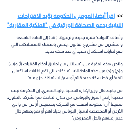
اقرأ أيضا: المومني: الحكومة تؤيد الاقتراحات
النيابية بدعم الصحافة الورقية في "الملكية العقارية"
وأضاف "النواب" فقرة جديدة وترميزها ( هـ ) إلى المادة التاسعة
والعشرين من مشروع القانون، يقضي باستثناء الاستملاكات التي
تقع لغايات استكمال تنفيذ أي خط سكة حديد.
وتنص هذه الفقرة على: "يستثنى من تطبيق أحكام الفقرات (أ) و(ب)
و(ج) و(د) من هذه المادة الاستملاكات التي تقع لغايات استكمال
تنفيذ أي خط سكة حديد قائم أو سبق استملاك جزء منه".
من جانبه، قال وزير الإدارة المحلية، وليد المصري، إن الحكومة تبنت
قضية أراضي الغور والبوتاس، من خلال التباحث مع الشركة بالحلول،
مضيفا "أن الحكومة اتفقت مع الشركة بتخصيص أراض من وادي
الأردن أو المخصصة لامتياز البوتاس بديلا لهم أو تعويضهم حال
عدم رغبتهم بالحل المعروض".