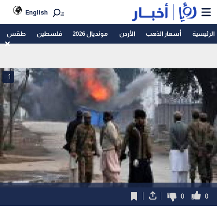
English
الرئيسية
أسعار الذهب
الأردن
مونديال 2026
فلسطين
طقس
1
0
0