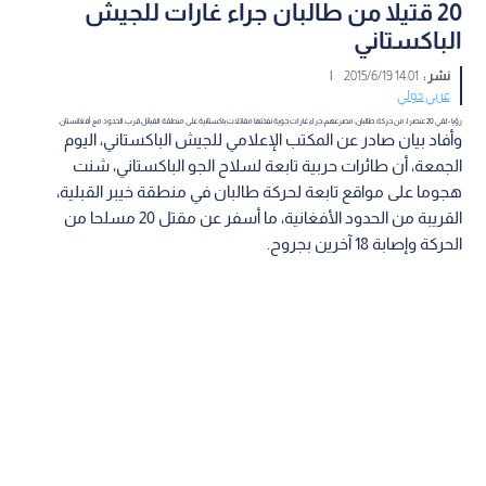
20 قتيلا من طالبان جراء غارات للجيش
الباكستاني
نشر :
14:01 2015/6/19
|
عربي دولي
رؤيا - لقي 20 عنصرا، من حركة طالبان، مصرعهم، جراء غارات جوية نفذتها مقاتلات باكستانية على منطقة القبائل قرب الحدود مع أفغانستان.
وأفاد بيان صادر عن المكتب الإعلامي للجيش الباكستاني، اليوم
الجمعة، أن طائرات حربية تابعة لسلاح الجو الباكستاني، شنت
هجوما على مواقع تابعة لحركة طالبان في منطقة خيبر القبلية،
القريبة من الحدود الأفغانية، ما أسفر عن مقتل 20 مسلحا من
الحركة وإصابة 18 آخرين بجروح.