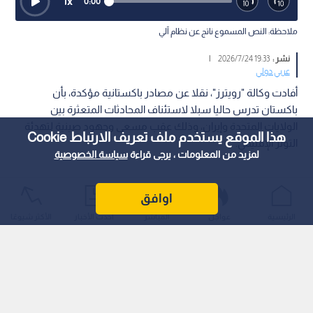
1
x
0:00
ملاحظة: النص المسموع ناتج عن نظام آلي
نشر :
19:33 2026/7/24
|
عربي دولي
أفادت وكالة "رويترز"، نقلا عن مصادر باكستانية مؤكدة، بأن
باكستان تدرس حاليا سبلا لاستئناف المحادثات المتعثرة بين
الولايات المتحدة وإيران، وذلك عقب مسعى وجهود صينية لتهدئة
هذا الموقع يستخدم ملف تعريف الارتباط Cookie
التوتر الإقليمي.
لمزيد من المعلومات ، يرجى قراءة
سياسة الخصوصية
اوافق
الرئيسية
عواجل
المباشر
أحدث الأخبار
الأكثر شيوعًا