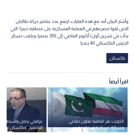
وأشار البيان أنه، مع هذه الغارات، ارتفع عدد عناصر حركة طالبان
الذين لقوا مصرعهم في العملية العسكرية على منطقة خيبر1، التي
بدأت في تشرين أول/ أكتوبر الماضي، إلى 350 عنصرا، وبلغت خسائر
الجيش الباكستاني 40 جنديا.
باكستان
اقرأ أيضاً
الكويت تقر اتفاقية تعاون دفاعي
عراقجي يحمل واشنطن م
وشراكة عسكرية استراتيجية مع
التصعيد.. وباكستان تعر
باكستان
لمنع الصراع