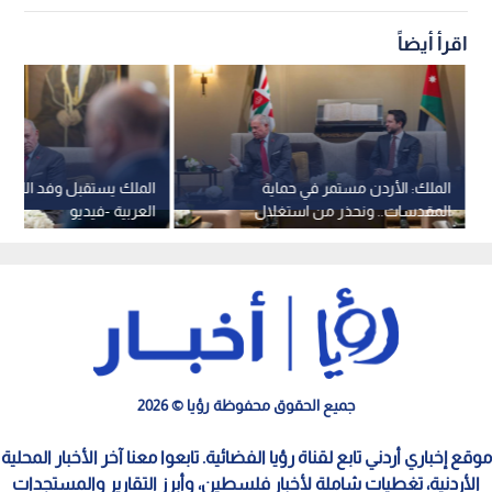
اقرأ أيضاً
الملك: الأردن مستمر في حماية
الملك يستقبل وفد اللجنة ا
المقدسات.. ونحذر من استغلال
العربية -فيديو
الاضطرابات لفرض واقع جديد
جميع الحقوق محفوظة رؤيا © 2026
موقع إخباري أردني تابع لقناة رؤيا الفضائية. تابعوا معنا آخر الأخبار المحلية
الأردنية، تغطيات شاملة لأخبار فلسطين، وأبرز التقارير والمستجدات