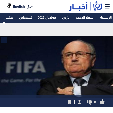
English
الرئيسية
أسعار الذهب
الأردن
مونديال 2026
فلسطين
طقس
1
0
0