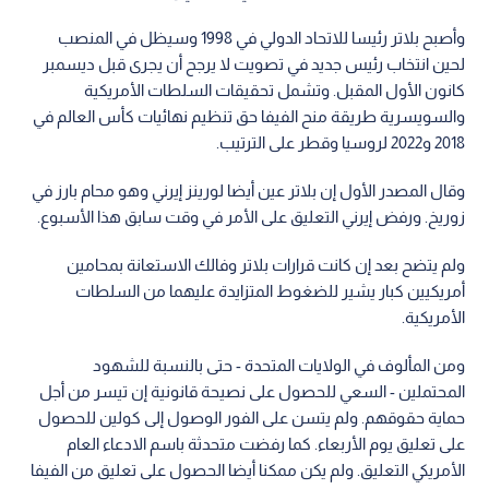
وأصبح بلاتر رئيسا للاتحاد الدولي في 1998 وسيظل في المنصب
لحين انتخاب رئيس جديد في تصويت لا يرجح أن يجرى قبل ديسمبر
كانون الأول المقبل. وتشمل تحقيقات السلطات الأمريكية
والسويسرية طريقة منح الفيفا حق تنظيم نهائيات كأس العالم في
2018 و2022 لروسيا وقطر على الترتيب.
وقال المصدر الأول إن بلاتر عين أيضا لورينز إيرني وهو محام بارز في
زوريخ. ورفض إيرني التعليق على الأمر في وقت سابق هذا الأسبوع.
ولم يتضح بعد إن كانت قرارات بلاتر وفالك الاستعانة بمحامين
أمريكيين كبار يشير للضغوط المتزايدة عليهما من السلطات
الأمريكية.
ومن المألوف في الولايات المتحدة - حتى بالنسبة للشهود
المحتملين - السعي للحصول على نصيحة قانونية إن تيسر من أجل
حماية حقوقهم. ولم يتسن على الفور الوصول إلى كولين للحصول
على تعليق يوم الأربعاء. كما رفضت متحدثة باسم الادعاء العام
الأمريكي التعليق. ولم يكن ممكنا أيضا الحصول على تعليق من الفيفا