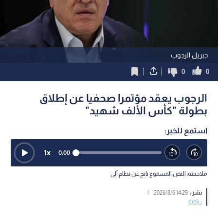
جبريل الرجوب
0
0
الرجوب يعقد مؤتمرا صحفيا عن إطلاق
بطولة "كأس الألف شهيد"
استمع للخبر:
1
x
0:00
ملاحظة: النص المسموع ناتج عن نظام آلي
نشر :
14:29 2026/8/6
|
رياضة