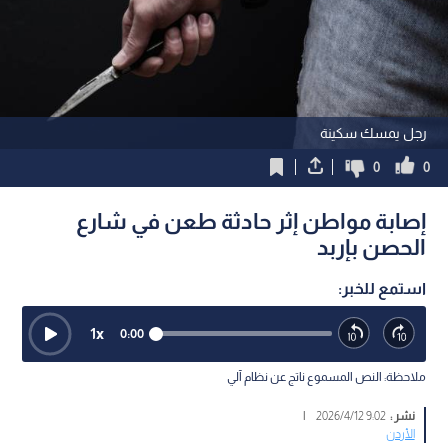
رجل يمسك سكينة
0
0
إصابة مواطن إثر حادثة طعن في شارع
الحصن بإربد
استمع للخبر:
1
x
0:00
ملاحظة: النص المسموع ناتج عن نظام آلي
نشر :
9:02 2026/4/12
|
الأردن