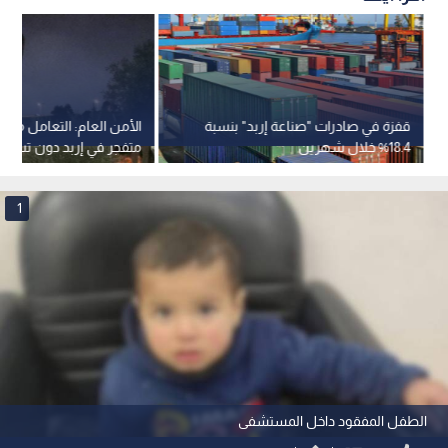
قفزة في صادرات "صناعة إربد" بنسبة
الأمن العام: التعامل مع 
18.4% خلال شهرين
متفجر في إربد دون تسجيل
فيديو
1
الطفل المفقود داخل المستشفى