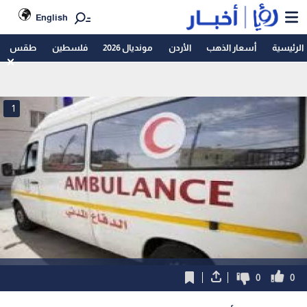
English
الرئيسية
أسعار الذهب
الأردن
مونديال 2026
فلسطين
طقس
1
0
0