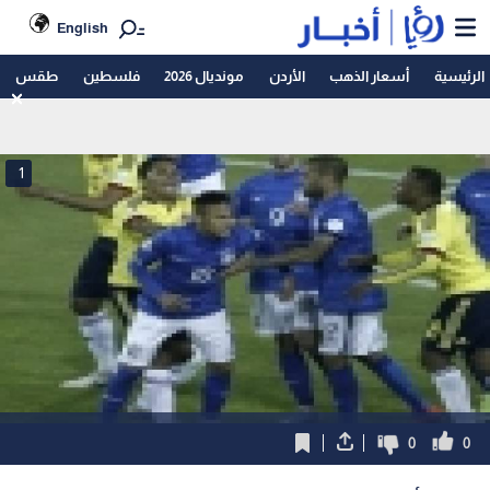
English
الرئيسية
أسعار الذهب
الأردن
مونديال 2026
فلسطين
طقس
1
0
0