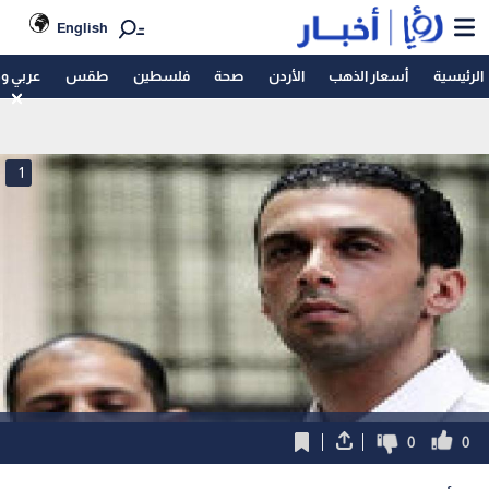
English
الرئيسية
أسعار الذهب
الأردن
صحة
فلسطين
طقس
عربي و
1
0
0