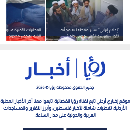
"إعلام إيراني" ينشر مقطعا يعتقد أنه
المخابرات الأميركية: بوتين 
الأول للمرشد الأعلى مجتبى خامنئي
الناتو بهجوم محدود
جميع الحقوق محفوظة رؤيا © 2026
موقع إخباري أردني تابع لقناة رؤيا الفضائية. تابعوا معنا آخر الأخبار المحلية
الأردنية، تغطيات شاملة لأخبار فلسطين، وأبرز التقارير والمستجدات
العربية والدولية على مدار الساعة.