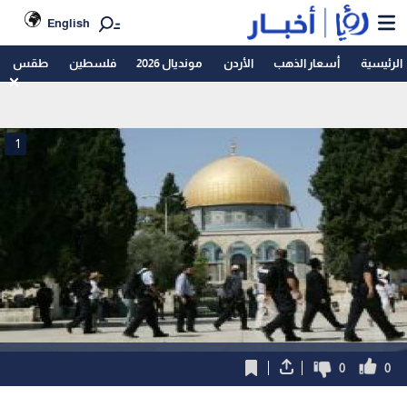
English
الرئيسية
أسعار الذهب
الأردن
مونديال 2026
فلسطين
طقس
1
0
0