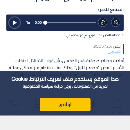
استمع للخبر:
1
x
0:00
ملاحظة: النص المسموع ناتج عن نظام آلي
نشر :
2:36 2026/5/7
|
فلسطين
أفادت مصادر صحفية، فجر الخميس، بأن قوات الاحتلال اعتقلت
الأسير المحرر "محمد زغلول"، وذلك عقب اقتحام منزله خلال عملية
عسكرية استهدفت قرية دورا القرع الواقعة شمال مدينة رام الله.
هذا الموقع يستخدم ملف تعريف الارتباط Cookie
لمزيد من المعلومات ، يرجى قراءة
سياسة الخصوصية
اوافق
الرئيسية
عواجل
المباشر
أحدث الأخبار
الأكثر شيوعًا