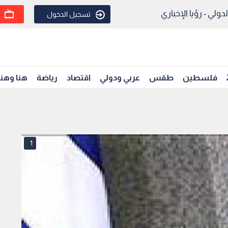
ولي - رؤيا الإخباري
تسجيل الدخول
فلسطين
طقس
عربي ودولي
اقتصاد
رياضة
هنا وهن
1