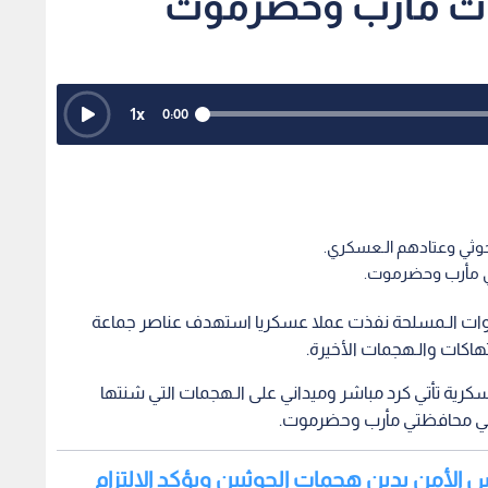
مات مأرب وحضرموت
1
x
0:00
حوثي وعتادهم الـعسكري.
ي مأرب وحضرموت.
لـقوات الـمسلحة نفذت عملا عسكريا استهدف عناصر جماعة
هاكات والـهجمات الأخيرة.
كرية تأتي كرد مباشر وميداني على الـهجمات التي شنتها
ة في محافظتي مأرب وحضرموت.
لس الأمن يدين هجمات الحوثيين ويؤكد الالتزام