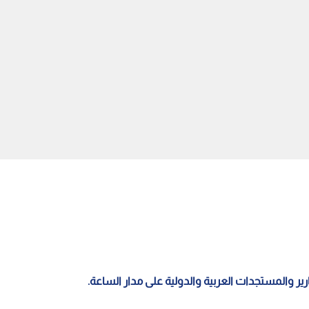
تحذيرات أممية".. مجلس
أمريكا تفرض عقوبات على منصة
يدين هجمات الحوثيين
عملات مشفرة بدبي لمساعدتها
الالتزام بسيادة اليمن
الحرس الثوري
قارير والمستجدات العربية والدولية على مدار الساعة.