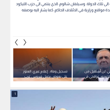
الى تلك الدولة. وسيلفان شالوم، الذي ينتمي الى حزب الليكود
ة مواقع وزارية في الائتلاف الحاكم، كما يشار اليه بوصفه
اني: لن أستقيل من
تسجيل وفاة.. إعلام عبري: العثور
واشنطن
ا ودور عراقجي في
على بعوض يحمل فيروس غرب
صارمة
 غنى عنه
النيل في وسط تل أبيب
مخاطر 
1