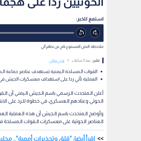
الحوثيين ردا على هج
استمع للخبر:
ملاحظة: النص المسموع ناتج عن نظام آلي
نشر :
منذ 3 ساعات
|
عربي دولي
القوات الـمسلحة الـيمنية تستهدف عناصر جماعة الـ
العملية تأتي ردا على استهداف معسكرات الجيش ف
أعلن الـمتحدث الـرسمي باسم الـجيش الـيمني أن ا
الـحوثي وعتادهم الـعسكري، في خطوة للـرد على الانت
وأوضح الـمتحدث باسم الـجيش أن هذه الـعملية الـعس
الـعناصر الـحوثية على معسكرات الـقوات الـمسلح
اقرأ أيضا: "قلق وتحذيرات أممية".. مج