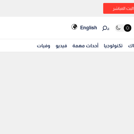
البث المباشر
English
اك
تكنولوجيا
أحداث مهمة
فيديو
وفيات