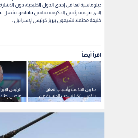
دبلوماسية لها في إحدى الدول الخليجية، دون الاشارة 
الذي يتزعمه رئيس الحكومة بنيامين نتانياهو، يشغل عد
خليفة محتملا لشيمون بيريز كرئيس لإسرائيل .
اقرأ أيضاً
الم.. ملك
ما بين التلاعب وأسباب تتعلق
الرئيس الإير
جنتيني يلتقيان
بالأمن.. تركيا تسحب الجنسية من
منصبي إطلاق
آلاف المستثمرين
المفاوضات لا