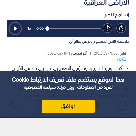
الأراضي العراقية
استمع للخبر:
1
x
0:00
ملاحظة: النص المسموع ناتج عن نظام آلي
نشر :
16:06 2026/7/27
|
آخر تحديث :
16:11 2026/7/27
الأردن
أكدت وزارة الخارجية وشؤون المغتربين في بيان تضامن الأردن
المطلق مع المملكة العربية السعودية الشقيقة.
هذا الموقع يستخدم ملف تعريف الارتباط Cookie
لمزيد من المعلومات ، يرجى قراءة
سياسة الخصوصية
دان الأردن يوم الاثنين الهجمات التي حاولت استهداف منشآت
بترولية بالمنطقتين الشرقية والرياض في المملكة العربية
السعودية الشقيقة عبر مسيرات قادمة من الأراضي العراقية؛
اوافق
انتهاكا سافرا لسيادة السعودية الشقيقة، وتهديدا لأمنها
الرئيسية
عواجل
المباشر
أحدث الأخبار
الأكثر شيوعًا
واستقرارها، وخرقا صارخا للقانون الدولي وميثاق الأمم المتحدة.