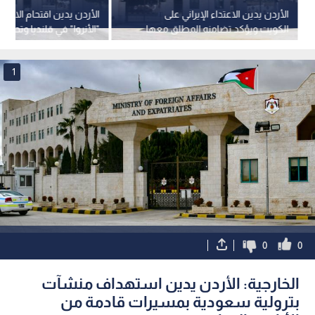
الأردن يدين الاعتداء الإيراني على
الأردن يدين اقتحام الاحتلا
الكويت ويؤكد تضامنه المطلق معها
"الأنروا" في قلنديا وتحذر 
استهداف وجودها
1
0
0
الخارجية: الأردن يدين استهداف منشآت
بترولية سعودية بمسيرات قادمة من