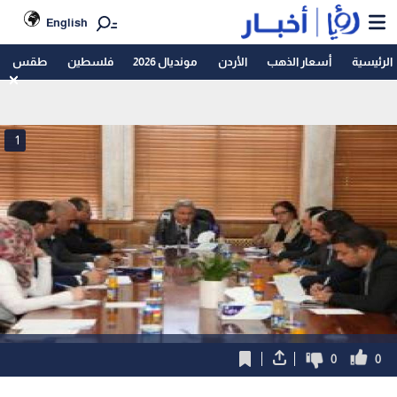
English
الرئيسية
أسعار الذهب
الأردن
مونديال 2026
فلسطين
طقس
1
0
0