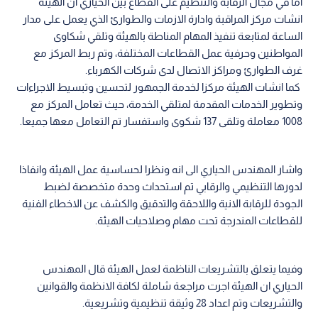
اما في مجال الرقابة والتنظيم على القطاع بين الحياري ان الهيئة
انشات مركز المراقبة وادارة الازمات والطوارئ الذي يعمل على مدار
الساعة لمتابعة تنفيذ المهام المناطة بالهيئة وتلقي شكاوى
المواطنين وحرفية عمل القطاعات المختلفة، وتم ربط المركز مع
غرف الطوارئ ومراكز الاتصال لدى شركات الكهرباء.
كما انشات الهيئة مركزا لخدمة الجمهور لتحسين وتبسيط الاجراءات
وتطوير الخدمات المقدمة لمتلقي الخدمة، حيث تعامل المركز مع
1008 معاملة وتلقى 137 شكوى واستفسار تم التعامل معها جميعا.
واشار المهندس الحياري الى انه ونظرا لحساسية عمل الهيئة وانفاذا
لدورها التنظيمي والرقابي تم استحداث وحدة متخصصة لضبط
الجودة للرقابة الانية واللاحقة والتدقيق والكشف عن الاخطاء الفنية
للقطاعات المندرجة تحت مهام وصلاحيات الهيئة.
وفيما يتعلق بالتشريعات الناظمة لعمل الهيئة قال المهندس
الحياري ان الهيئة اجرت مراجعة شاملة لكافة الانظمة والقوانين
والتشريعات وتم اعداد 28 وثيقة تنظيمية وتشريعية.