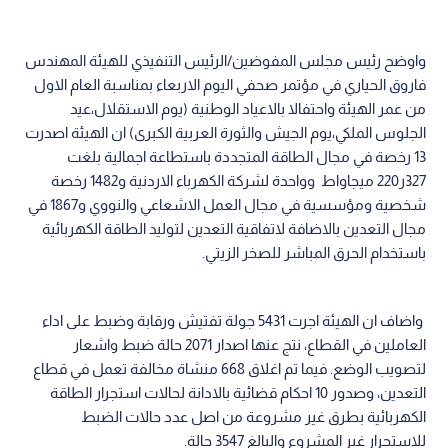
واوضح رئيس مجلس المفوضين/الرئيس التنفيذي للهيئة المهندس
فاروق الحياري في مؤتمر صحفي اليوم الاربعاء بمناسبة العام الاول
من عمر الهيئة واحتفالا بالاعياد الوطنية (يوم الاستقلال،عيد
الجلوس الملكي،يوم الجيش والثورة العربية الكبرى) ان الهيئة اصدرت
13 رخصة في مجال الطاقة المتجددة باستطاعة اجمالية بلغت
327ر220 ميجاواط وواحدة لشركة الكهرباء الاردنية و1482 رخصة
شخصية ومؤسسية في مجال العمل الاشعاعي والنووي و1867 في
مجال التعدين بالاضافة لاتفاقية التعدين لتوليد الطاقة الكهربائية
باستخدام الحرق المباشر للصخر الزيتي.
واضاف ان الهيئة اجرت 5431 جولة تفتيش ورقابة وضبط على اداء
العاملين في القطاع، نتج عنها اصدار 2071 حالة ضبط واشعار
لتصويب الوضع. فيما تم اغلاق 668 منشاة مخالفة تعمل في قطاع
التعدين، وصدور 10 احكام قضائية بالادانة لحالات استجرار الطاقة
الكهربائية بطرق غير مشروعة من اصل عدد حالات الضبط
للاستجرار غير المشروع والبالغ 3547 حالة.