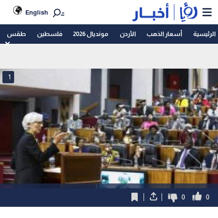
English
الرئيسية
أسعار الذهب
الأردن
مونديال 2026
فلسطين
طقس
1
0
0