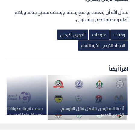
نسأل الله أن يتغمده بواسع رحمته، ويسكنه فسيح جناته، ويلهم
أهله ومحبيه الصبر والسلوان.
وفيات
منوعات
الدوري الاردني
الاتحاد الاردني لكرة القدم
اقرأ أيضاً
أندية المحترفين تشعل فتيل الموسم
سحب قرعة بطولة الدوري
الكروي الجديد
فريقا