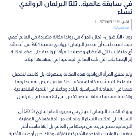
في سابقة عالمية.. ثلثا البرلمان الرواندي
نساء
نشر :
21:34 2015/6/9
|
هنا وهناك
رؤيا - الأناضول- تحتل المرأة في روندا مكانة متفردة في العالم أجمع،
حيث استطاعت أن تتصدر البرلمان الرواندي بنسبة 64% من أعضائه،
أي ما يقارب ثلثي الأعضاء، وحصلت المرأة الرواندية على هذه المكانة
إثر الإصلاحات التي تلت المذابح الجماعية التي شهدتها البلاد.
ولم تحقق المرأة الرواندية هذه المكانة بسهولة، بل كابدت لتحصل
عليها طيلة عشرية كاملة، تمكنت خلالها من فرض نفسها رقما
صعبا في المعادلة السياسية للبلاد وفاعلا في التنمية الاقتصادية
والاجتماعية، مما جعلها تحصد 51 من بين 80 مقعدا في البرلمان.
ويؤكد الاتحاد البرلماني الدولي في تقريره للعام الجاري (2015) أن
النسبة التي تمكنت النساء الروانديات من تحقيقها في المقاربة
البرلمانية تعتبر فريدة من نوعها في العالم، بل إنها فاقت أكثر
توقعات الولايات المتحدة الأميركية تفاؤلا، وذلك حين أوصت الأخيرة