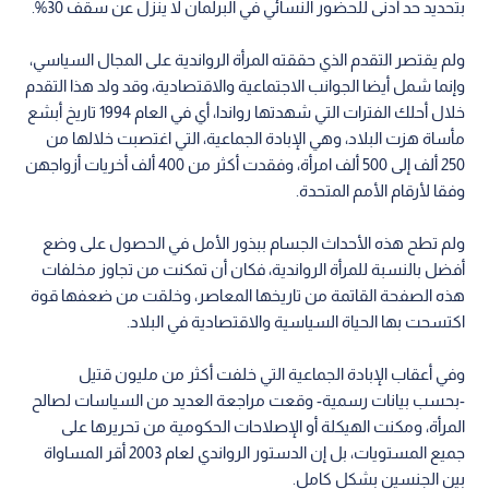
بتحديد حد أدنى للحضور النسائي في البرلمان لا ينزل عن سقف 30%.
ولم يقتصر التقدم الذي حققته المرأة الرواندية على المجال السياسي،
وإنما شمل أيضا الجوانب الاجتماعية والاقتصادية، وقد ولد هذا التقدم
خلال أحلك الفترات التي شهدتها رواندا، أي في العام 1994 تاريخ أبشع
مأساة هزت البلاد، وهي الإبادة الجماعية، التي اغتصبت خلالها من
250 ألف إلى 500 ألف امرأة، وفقدت أكثر من 400 ألف أخريات أزواجهن
وفقا لأرقام الأمم المتحدة.
ولم تطح هذه الأحداث الجسام ببذور الأمل في الحصول على وضع
أفضل بالنسبة للمرأة الرواندية، فكان أن تمكنت من تجاوز مخلفات
هذه الصفحة القاتمة من تاريخها المعاصر، وخلقت من ضعفها قوة
اكتسحت بها الحياة السياسية والاقتصادية في البلاد.
وفي أعقاب الإبادة الجماعية التي خلفت أكثر من مليون قتيل
-بحسب بيانات رسمية- وقعت مراجعة العديد من السياسات لصالح
المرأة، ومكنت الهيكلة أو الإصلاحات الحكومية من تحريرها على
جميع المستويات، بل إن الدستور الرواندي لعام 2003 أقر المساواة
بين الجنسين بشكل كامل.