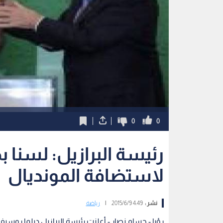
0
0
رئيسة البرازيل: لسنا ب
لاستضافة المونديال
نشر :
4:49 2015/6/9
|
رياضة
رؤيا - حسام نصار - أعلنت رئيسة البرازيل ديلما روس