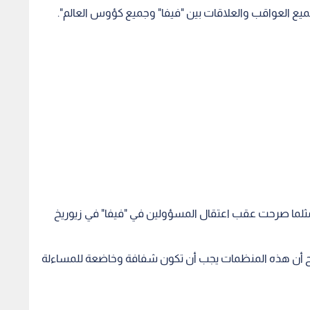
لما صرحت عقب اعتقال المسؤولين في "فيفا" في زيوريخ
ضح أن هذه المنظمات يجب أن تكون شفافة وخاضعة للمساءلة
ل الانتقادات..
سانتوس يزف بشرى تجديد عقد
هل
 مع البرازيل محل
"نيمار" كهدية لرأس السنة 2026
منصة ا
2026