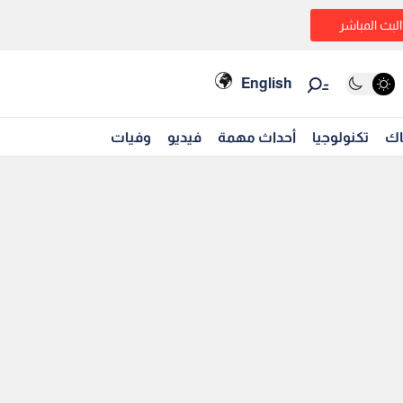
البث المباشر
English
اك
تكنولوجيا
أحداث مهمة
فيديو
وفيات