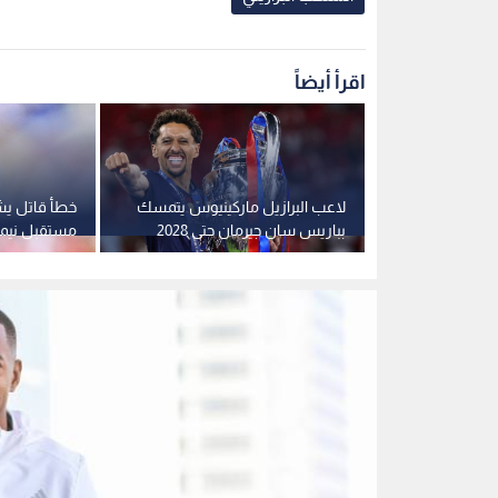
روبينيو
0
0