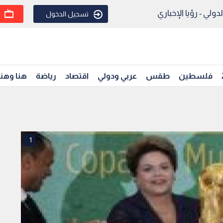
ولي - رؤيا الإخباري
تسجيل الدخول
فلسطين
طقس
عربي ودولي
اقتصاد
رياضة
هنا وهن
1