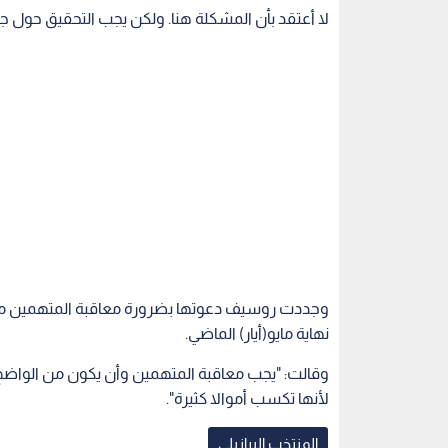
وجددت روسيف دعوتها بضرورة معاقبة المتهمين مث
نهاية مايو(أيار) الماضي.
وقالت: "يجب معاقبة المتهمين وأن يكون من الوا
لأنها تكسب أموالا كثيرة".
المنتخب البرازيلي
اقرأ أيضاً
ل موقعة
لاعب البرازيل ماركينيوس يتمسك
خطأ قاتل يشع
يد عن تدريبات
بباريس سان جيرمان حتى 2028
مستقبل نيمار
شك