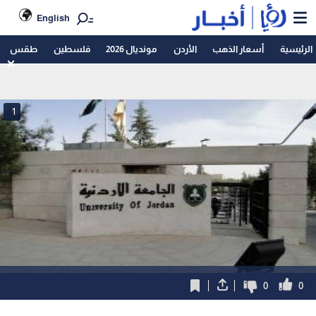
English
الرئيسية
أسعار الذهب
الأردن
مونديال 2026
فلسطين
طقس
1
0
0