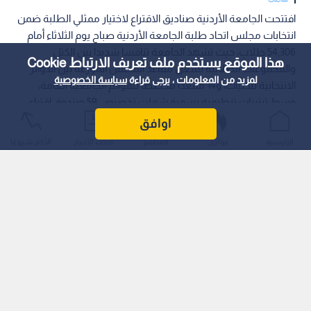
افتتحت الجامعة الأردنية صناديق الاقتراع لاختيار ممثلي الطلبة ضمن
انتخابات مجلس اتحاد طلبة الجامعة الأردنية صباح يوم الثلاثاء أمام
54,306 طلاب، حيث تشهد الجامعة تنافسا شديدا بين الكتل
هذا الموقع يستخدم ملف تعريف الارتباط Cookie
والمجموعات الطلابية لشغل مقاعد المجلس الموزعة بين الدوائر
لمزيد من المعلومات ، يرجى قراءة
سياسة الخصوصية
الانتخابية للكليات، و14 مقعدا مخصصا للقوائم الجامعية العامة،
وسط ترتيبات تنظيمية رسمية شملت تخصيص 59 صندوق اقتراع
لضمان نزاهة وسلاسة العملية الانتخابية.
اوافق
الرئيسية
عواجل
المباشر
أحدث الأخبار
الأكثر شيوعًا