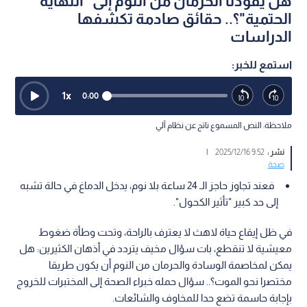
هل يقودنا الحرمان من النوم إلى "النهاية
الحتمية"؟.. حقائق صادمة تكشفها
الدراسات
استمع للخبر:
1
x
0:00
ملاحظة: النص المسموع ناتج عن نظام آلي
نشر :
9:52 2025/12/16
|
صحة
فعند تجاوز حاجز الـ 24 ساعة بلا نوم، يدخل الدماغ في حالة تشبه
إلى حد كبير "تأثير الكحول".
في ظل إيقاع حياة لاهث لا يعترف بالراحة، وتحت وطأة ضغوط
معيشية لا تنقطع، بات سؤال مخيف يتردد في أذهان الكثيرين: هل
يمكن لمخاصمة الوسادة والحرمان من النوم أن يكون طريقا
مختصرا نحو الموت؟.. سؤال حمله خبراء الصحة إلى المختبرات للخروج
بإجابة حاسمة تضع حدا للمخاوف والشائعات.