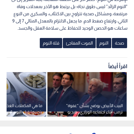
"النوم الزائد" ليس طوق نجاة؛ بل يرتبط هو الآخر بمعدلات وفاة
مرتفعة، ومشاكل صحية تتراوح بين الاكتئاب، والسكري من النوع
الثاني، وارتفاع ضغط الدم، ما يجعل الالتزام بالمعدل المثالي 7 إلى 9
ساعات هو الحصن الوحيد للحفاظ على سلامة العقل والجسد.
صحة
النوم
الموت المفاجئ
قلة النوم
اقرأ أيضاً
البيت الأبيض يوضح بشأن "غفوة"
ما هي المكملات الغذائية 
ترمب أثناء اجتماعه الوزاري.. فيديو
بتجنبها قبل النوم ؟