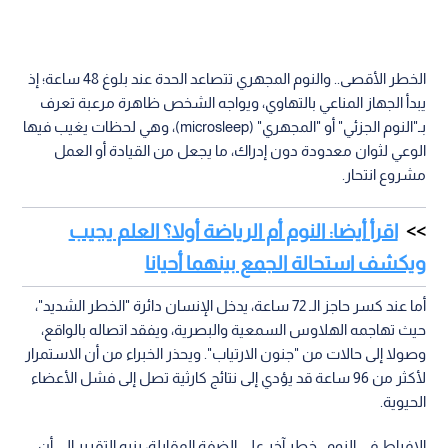
الخطر الأقصى.. والنوم المجهري تتصاعد الحدة عند بلوغ 48 ساعة؛ إذ
يبدأ الجهاز المناعي بالتهاوي، ويواجه الشخص ظاهرة مرعبة تعرف
بـ"النوم الجزئي" أو "المجهري" (microsleep)، وهي لحظات يغيب فيها
الوعي لثوان معدودة دون إدراك، ما يجعل من القيادة أو العمل
مشروع انتحار.
اقرأ أيضا: النوم أم الرياضة أولا؟ العلم يجيب
ويكشف استحالة الجمع بينهما أحيانا
أما عند كسر حاجز الـ 72 ساعة، يدخل الإنسان دائرة "الخطر الشديد"،
حيث تهاجمه الهلاوس السمعية والبصرية، ويفقد اتصاله بالواقع،
وصولا إلى حالات من "جنون الارتياب". ويحذر الخبراء من أن الاستمرار
لأكثر من 96 ساعة قد يؤدي إلى نتائج كارثية تصل إلى فشل الأعضاء
الحيوية.
الإفراط في النوم.. خطر آخر على الضفة المقابلة، ينبه التقرير إلى أن