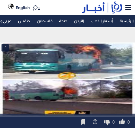
English
الرئيسية
أسعار الذهب
الأردن
صحة
فلسطين
طقس
عربي و
1
0
0