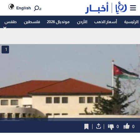
English
الرئيسية
أسعار الذهب
الأردن
مونديال 2026
فلسطين
طقس
1
0
0