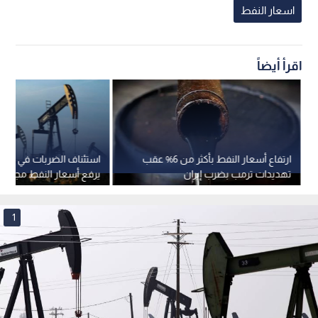
اسعار النفط
اقرأ أيضاً
ارتفاع أسعار النفط بأكثر من 6% عقب
استئناف الضربات في الش
تهديدات ترمب بضرب إيران
يرفع أسعار النفط مجددا
1