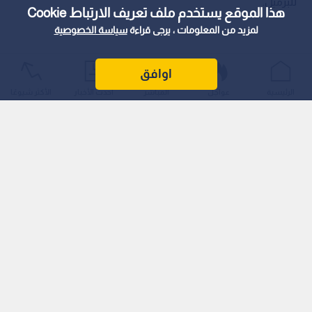
للبرميل.
هذا الموقع يستخدم ملف تعريف الارتباط Cookie
لمزيد من المعلومات ، يرجى قراءة
سياسة الخصوصية
اوافق
الرئيسية
عواجل
المباشر
أحدث الأخبار
الأكثر شيوعًا
وجاء هذا التراجع الكبير في ظل تحركات متسارعة في الأسواق المالية
والـمعادن والطاقة، متأثرة بتقلبات العرض والطلب والـمخاوف
الاقتصادية التي تحيط بآفاق النمو العالمي.
اقرأ أيضا: انخفاض العقود الآجلة للفضة بـ 2.2%
ترقبا لاجتماع الاحتياطي الفيدرالي