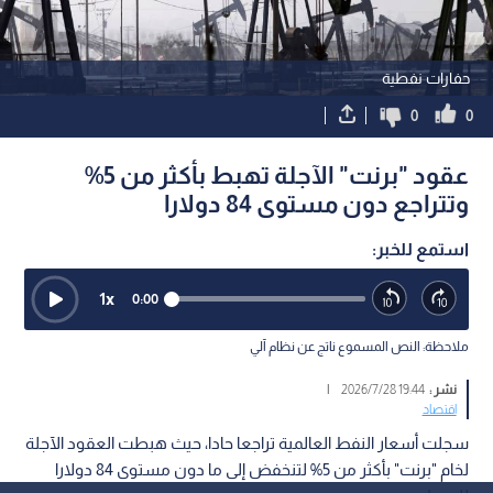
حفارات نفطية
0
0
عقود "برنت" الآجلة تهبط بأكثر من 5%
وتتراجع دون مستوى 84 دولارا
استمع للخبر:
1
x
0:00
ملاحظة: النص المسموع ناتج عن نظام آلي
نشر :
19:44 2026/7/28
|
اقتصاد
سجلت أسعار النفط العالمية تراجعا حادا، حيث هبطت العقود الآجلة
لخام "برنت" بأكثر من 5% لتنخفض إلى ما دون مستوى 84 دولارا