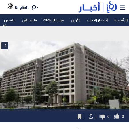
English
الرئيسية
أسعار الذهب
الأردن
مونديال 2026
فلسطين
طقس
1
0
0