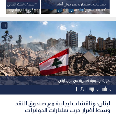
اجتماعات واشنطن: عجز دولي أمام
"النقد" والبنك الدولي يعيد
"صدمات هرمز" وانحسار الثقة في
بحكومة فنزويلا ويفتحان ب
القيادة الأمريكية
المالي
1
صورة أرشيفية تعبيرية من حرب لبنان
0
0
لبنان: مناقشات إيجابية مع صندوق النقد
وسط أضرار حرب بمليارات الدولارات