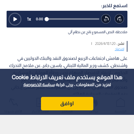
استمع للخبر:
1
x
0:00
ملاحظة: النص المسموع ناتج عن نظام آلي
نشر :
1:20 2026/4/18
|
اقتصاد
على هامش اجتماعات الربيع لصندوق النقد والبنك الدوليين في
واشنطن، كشف وزير المالية اللبناني، ياسين جابر، عن ملامح التحرك
الحكومي لإنقاذ الاقتصاد المنهك تحت وطأة العمليات العسكرية.
هذا الموقع يستخدم ملف تعريف الارتباط Cookie
وأكد جابر التزام بيروت الكامل بالتوصل إلى برنامج إصلاحي مع
لمزيد من المعلومات ، يرجى قراءة
سياسة الخصوصية
صندوق النقد الدولي، مشيرا إلى أن المفاوضات تسير بشكل إيـجابي
رغم التعقيدات الميدانية الهائلة.
اوافق
الرئيسية
عواجل
المباشر
أحدث الأخبار
الأكثر شيوعًا