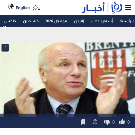
English
الرئيسية
أسعار الذهب
الأردن
مونديال 2026
فلسطين
طقس
1
0
0