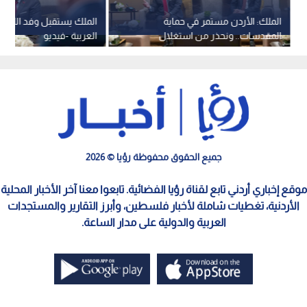
الملك: الأردن مستمر في حماية
الملك يستقبل وفد اللجنة ا
المقدسات.. ونحذر من استغلال
العربية -فيديو
الاضطرابات لفرض واقع جديد
جميع الحقوق محفوظة رؤيا © 2026
موقع إخباري أردني تابع لقناة رؤيا الفضائية. تابعوا معنا آخر الأخبار المحلية
الأردنية، تغطيات شاملة لأخبار فلسطين، وأبرز التقارير والمستجدات
العربية والدولية على مدار الساعة.