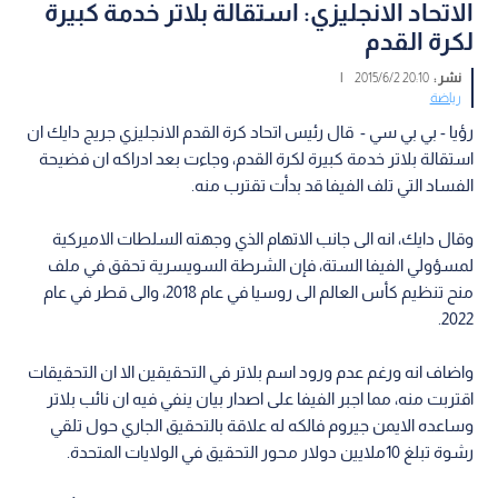
الاتحاد الانجليزي: استقالة بلاتر خدمة كبيرة
لكرة القدم
نشر :
20:10 2015/6/2
|
رياضة
رؤيا - بي بي سي - قال رئيس اتحاد كرة القدم الانجليزي جريج دايك ان
استقالة بلاتر خدمة كبيرة لكرة القدم، وجاءت بعد ادراكه ان فضيحة
الفساد التي تلف الفيفا قد بدأت تقترب منه.
وقال دايك، انه الى جانب الاتهام الذي وجهته السلطات الاميركية
لمسؤولي الفيفا الستة، فإن الشرطة السويسرية تحقق في ملف
منح تنظيم كأس العالم الى روسيا في عام 2018، والى قطر في عام
2022.
واضاف انه ورغم عدم ورود اسم بلاتر في التحقيقين الا ان التحقيقات
اقتربت منه، مما اجبر الفيفا على اصدار بيان ينفي فيه ان نائب بلاتر
وساعده الايمن جيروم فالكه له علاقة بالتحقيق الجاري حول تلقي
رشوة تبلغ 10ملايين دولار محور التحقيق في الولايات المتحدة.