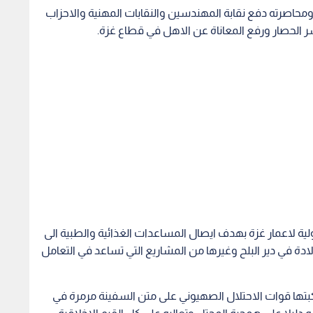
ولية لاعمار غزة بهدف ايصال المساعدات الغذائية والطبية الى
ة في دير البلح وغيرها من المشاريع التي تساعد في التعامل
تكبتها قوات الاحتلال الصهيوني على متن السفينة مرمرة في
تبره دليلا على همجية المحتل وتعاليه على كل القيم الاخلاقية
لقاها م.كفاح عمايرة ان للقضية الفلسطينية مكانة خاصة في
عب الفلسطيني في دفاعه عن قضيته.
ى الاراضي الفلسطينية واستمرار حصار غزة وما سببه من ازمة
 يطغى على امال السلام.
المقدسات في القدس، وانها مستمرة في وقوفها مع الشعب
لتطورات الايجابية في القضية الفلسطينية، والتي كان من
فلسطين.