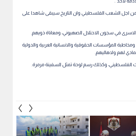
قي مجلس نقابة
"المهندسين" تحذر من خطر داهم
عمومي
يؤكد أهمية دورها
في صافوط وتوصي بوقف
التراخيص وإخلاءات فورية
بإلغاء
الاشتر
1