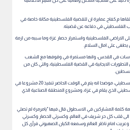
ولفت الى المساعدات التي تقدمها تركيا للشعب الفلسطيني، موضحا انه يتم في الوقت الحاضر تنفيذ 20 مشروعا في
يني الذي يقام في غزة، ومشروع المنطقة الصناعية الذي
يمة كلمة المشاركين في الاسطول قال فيها "يامرمرة لم تصلي
ي الى قلب كل حر شريف في العالم، وكسرتي الحصار وكسرتي
 وعريت امام ناظر العالم وسمعه الكيان الصهيوني فرآى كل
ذمة لاحد".
من اجل الشعب الفلسطيني وان التاريخ سيبقى شاهدا على
 الاسرى في سجون الاحتلال الصهيوني، ومعاناة ذويهم.
مخاطبة المؤسسات الحقوقية والانسانية العربية والدولية
مادي لهم ولاهاليهم.
ث الفلسطيني، وكذلك رسم لوحة تمثل السفينة مرمرة.