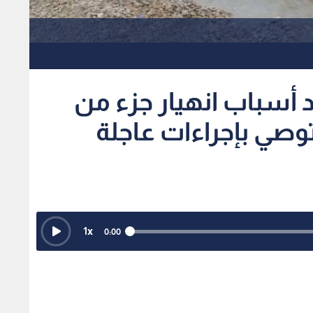
1
x
0:00
ة المهندسين الأردنيين، أن انهيار جزء من الجدار الحامل لسور
"البركة السياحي"، جاء نتيجة تراكب عوامل إنشائية
رت على نظام التصريف الطبيعي ووظيفة الجدار التاريخية.