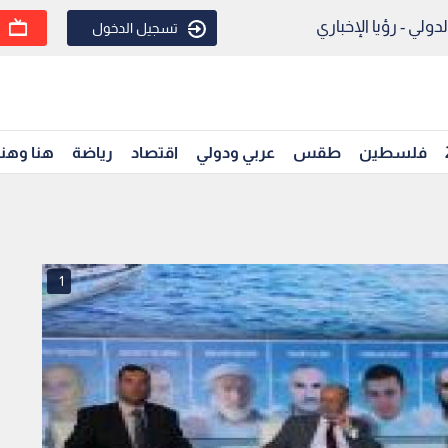
ولي - رؤيا الإخباري
تسجيل الدخول
فلسطين
طقس
عربي ودولي
اقتصاد
رياضة
هنا وهن
1