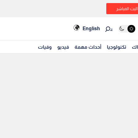
البث المباشر
English
اك
تكنولوجيا
أحداث مهمة
فيديو
وفيات