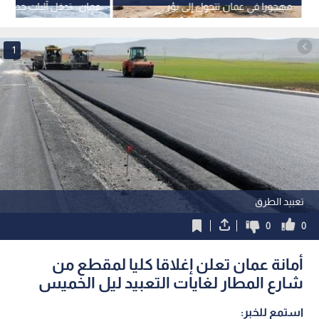
مهجورا في عمان تتحول إلى بؤر
عمان : تدخل آليات جديدة 
للجريمة وسط غياب المرجعية والرقابة
حاويات النفايات
1
تعبيد الطرق
0
0
أمانة عمان تعلن إغلاقا كليا لمقطع من
شارع المطار لغايات التعبيد ليل الخميس
استمع للخبر: