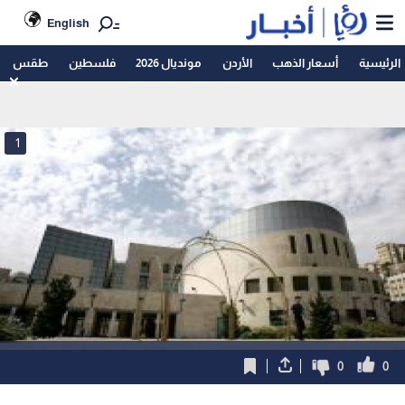
English
الرئيسية
أسعار الذهب
الأردن
مونديال 2026
فلسطين
طقس
1
0
0