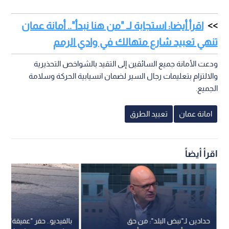
اقرأ أيضا: استجابة لـ "من هنا نبدأ".. أمانة عمان
تنهي تعبيد شارع متهالك في وادي الرمم
ودعت الأمانة جميع السائقين إلى التقيد بالشواخص التحذيرية
والالتزام بتعليمات رجال السير لضمان انسيابية الحركة وسلامة
الجميع.
امانة عمان
تعبيد الطرق
اقرأ أيضاً
حدادين لـ"نبض البلد": من حق
بالفيديو.. حفر "عميقة" في