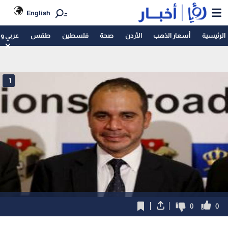
English
الرئيسية
أسعار الذهب
الأردن
صحة
فلسطين
طقس
عربي و
1
0
0