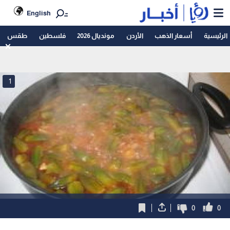
English
الرئيسية
أسعار الذهب
الأردن
مونديال 2026
فلسطين
طقس
1
0
0