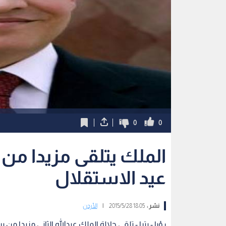
0
0
الملك يتلقى مزيدا من 
عيد الاستقلال
نشر :
18:05 2015/5/28
|
الأردن
رؤيا - بترا - تلقى جلالة الملك عبدالله الثاني مزيدا م