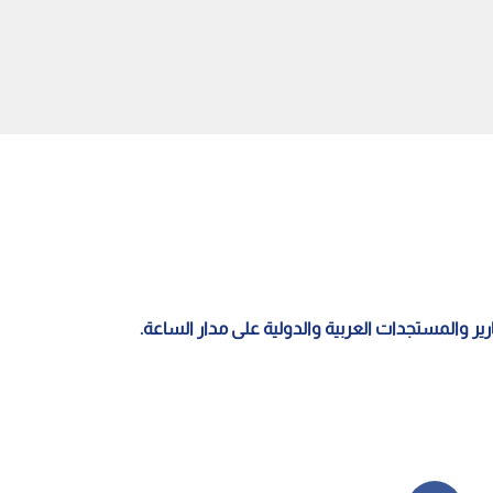
مريكي: روسيا تزود إيران
تقرير أمريكي: نقص المدمرات
ات استخباراتية لإعاقة
يدفع القيادة العسكرية في أوروبا
 الأمريكية
للمفاضلة بين حماية الولايات
المتحدة والاحتلال
قارير والمستجدات العربية والدولية على مدار الساعة.