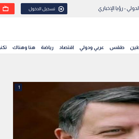
ولي - رؤيا الإخباري
تسجيل الدخول
ين
طقس
عربي ودولي
اقتصاد
رياضة
هنا وهناك
تكنو
1