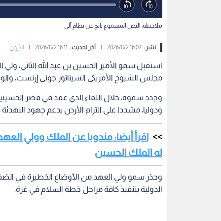
ملاحظة: النص المسموع ناتج عن نظام آلي
نشر :
16:07 2026/8/2
|
آخر تحديث :
16:11 2026/8/2
|
الأردن
استقبل سمو الأمير الحسين بن عبد الله الثاني، ولي الع
مجلس الشيوخ الأمريكي السيناتور جوني إرنست، والوف
وجدد سموه، خلال اللقاء الذي عقد في قصر الحسينية،
ودوليا، مشددا على التزام الأردن بدعم جهود التهدئة
اقرأ أيضا: مندوبا عن الملك وولي الع
له الملك الحسين
وحذر سمو ولي العهد من الأوضاع الخطيرة في الضفة 
الدولية بتنفيذ كافة مراحل خطة السلام في غزة.