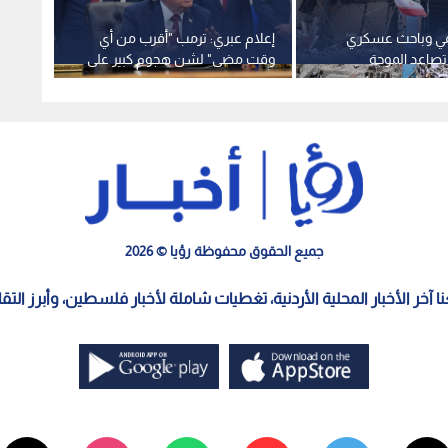
ي وباحث عسكري
إعلام عبري: ترمب "أقرب من أي
تقرير أ
صاعد الموجة
وقت مضى" لشن هجوم كبير على
بمعلوم
ين واشنطن وطهران
إيران
القوات
الصراع-فيديو
جميع الحقوق محفوظة رؤيا © 2026
معنا آخر الأخبار المحلية الأردنية، تغطيات شاملة لأخبار فلسطين، وأبرز الت