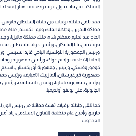
المملكة، من قادة دول عربية وصديقة، هنأوا فيها جلال
فقد تلقى جلالته برقيات من جلالة السلطان قابوس،
مملكة البحرين، وجلالة الملك وليم الـكسندر ملك ممل
الحاج عبدالحليم معظم شاه، ملك مملكة ماليزيا، وجلالة
فرنسيس، بابا الفاتيكان، ورئيس دولة فلسطين، محمو
ورئيس الجمهورية التونسية، الباجي قايد السبسي، 
المانيا الاتحادية، يواخيم غوك، ورئيس جمهورية روما
كوموروفسكي، ورئيس جمهورية أوزبكستان، اسلام ك
جمهورية قيرغيرستان، ألمازبيك اتامبايف، ورئيس جمهور
ورئيس جمهورية بلغاريا، روسين بليفنيلييف، ورئيس جمه
الجابونية، علي بونغو أونديمبا.
كما تلقى جلالته برقيات تهنئة مماثلة من رئيس الوزرا
مارينو، وأمين عام منظمة التعاون الإسلامي، إياد أمين 
المحجوب.