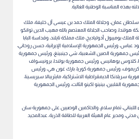
ته بهذه المناسبة الوطنية الغالية.
 سلطان عمان، وجلالة الملك حمد بن عيسى آل خليفة، ملك
كة هولندا، وصاحب الجلالة المعتصم بالله مهيب الدين توانكو
 الملك بوميبول أدولياديج، ملك مملكة تايلند، وقداسة البابا
د عباس، ورئيس الجمهورية الإسلامية الإيرانية، حسن روحاني،
ورئيس جمهورية الصين الشعبية، شي جينبينغ، ورئيس جمهورية
نيا، كلاوس يوهانيس، ورئيس جمهورية بولندا، برونيسواف
ريموف، ورئيس جمهورية كوريا، بارك غون هي، ورئيس
ية سريلانكا الديمقراطية الاشتراكية، مايثريبالا سيريسينا،
ورية الفلبين، بينينو اكينو الثالث، ورئيس الجمهورية
ء اللبناني، تمام سلام، والحاكمين الوصيين على جمهورية سان
مدني، ومدير عام الهيئة العربية للطاقة الذرية، عبدالمجيد