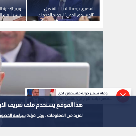
من هنا نبدأ":
المصري يوجه البلديات لتفعيل
وزير الإدارة ا
ن "غش البناء"
"المتسوق الخفي" لتجويد الخدمات
بنشر أرقام ا
عقد مقاولة
بلاغات الموا
وفاة سفير دولة فلسطين لدى
مصر دياب اللوح في القاهرة بعد...
هذا الموقع يستخدم ملف تعريف الارتباط e
لمزيد من المعلومات ، يرجى قراءة
سياسة الخصوص