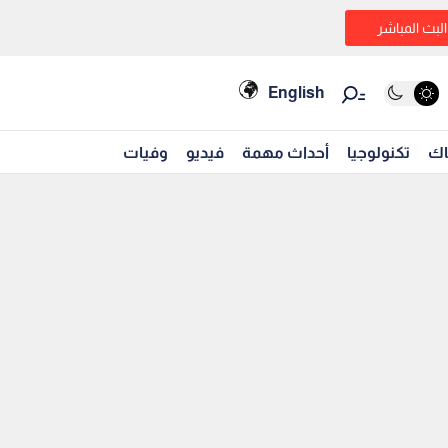
البث المباشر
English
اك
تكنولوجيا
أحداث مهمة
فيديو
وفيات