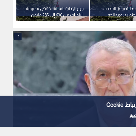
لمحلية يوعز للبلديات
وزير الإدارة المحلية: خفض مديونية
المصري
لطوارئ ومعالجة
البلديات من 630 إلى 285 مليون
طنين "فوريا"
دينار
و"خصخص
1
Cooki
ية