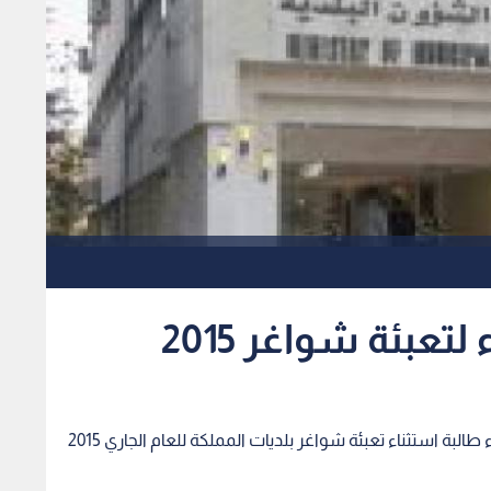
تعبئة شواغر 2015
رؤيا - بترا - خاطبت وزارة الشؤون البلدية رئاسة الوزراء طالبة استثناء تعبئة شواغر بلديات المملكة للعام الجاري 2015