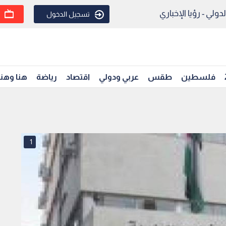
ولي - رؤيا الإخباري
تسجيل الدخول
فلسطين
طقس
عربي ودولي
اقتصاد
رياضة
هنا وهن
1