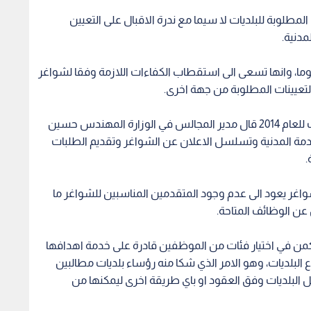
المطلوبة للبلديات لا سيما مع ندرة الاقبال على التعيين
مدنية.
وما، وانها تسعى الى استقطاب الكفاءات اللازمة وفقا لشواغر
التعيينات المطلوبة من جهة اخرى.
وفي تعليقه على تأخير استكمال تعبئة شواغر البلديات للعام 2014 قال مدير المجالس في الوزارة المهندس حسين
خدمة المدنية وتسلسل الاعلان عن الشواغر وتقديم الطلبات
.
واغر يعود الى عدم وجود المتقدمين المناسبين للشواغر ما
عن الوظائف المتاحة.
تكمن في اختيار فئات من الموظفين قادرة على خدمة اهدافها
البلديات، وهو الامر الذي شكا منه رؤساء بلديات مطالبين
ل البلديات وفق العقود او باي طريقة اخرى ليمكنها من