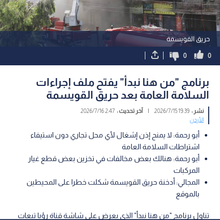
حريق القويسمة
0
0
برنامج "من هنا نبدأ" يفتح ملف إجراءات
السلامة العامة بعد حريق القويسمة
نشر :
19:39 2026/7/15
|
آخر تحديث :
2:47 2026/7/16
الأردن
أبو رحمة: لا يمنح إذن إشغال لأي محل تجاري دون استيفاء
اشتراطات السلامة العامة
أبو رحمة: هنالك بعض مخالفات في تخزين بعض قطع غيار
المركبات
المجالي: أدخنة حريق القويسمة شكلت خطرا على المحيطين
بالموقع
تناول برنامج "من هنا نبدأ" الذي يعرض على شاشة قناة رؤيا تبعات