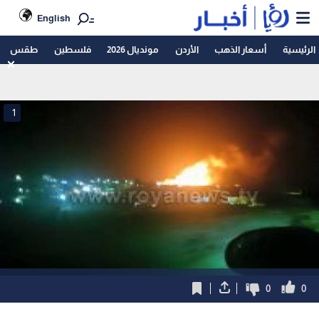
English
الرئيسية
أسعار الذهب
الأردن
مونديال 2026
فلسطين
طقس
1
0
0