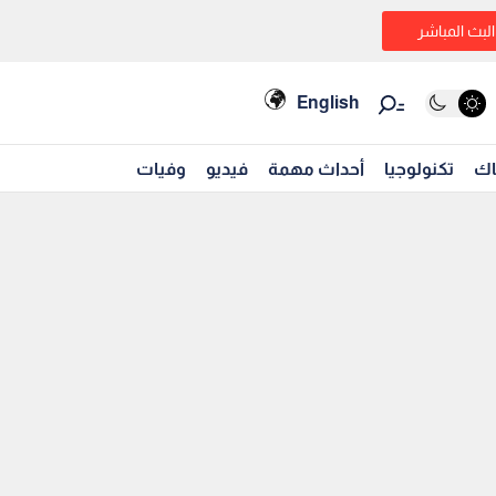
البث المباشر
English
اك
تكنولوجيا
أحداث مهمة
فيديو
وفيات