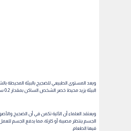
البيئة يزيد محيط خصر الشخص الساكن بمقدار 0.2 سنتيمتر.
ويعتقد العلماء أن الآلية تكمن في أن الضجيج والأصو
الجسم ينتظر مصيبة أو كارثة، مما يدفع الجسم للعمل
فيها الطعام.
وقال د. بايكو إن ضجة الطرق هي المصدر الرئيسي لل
صحة
اقرأ أيضاً