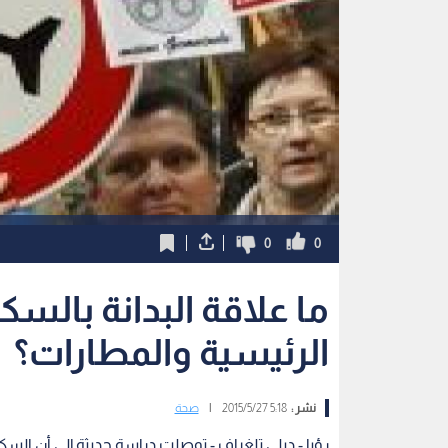
0
0
ما علاقة البدانة بالس
الرئيسية والمطارات؟
نشر :
5:18 2015/5/27
|
صحة
رؤيا - ديلي تلغراف - توصلت دراسة حديثة إلى أن السك