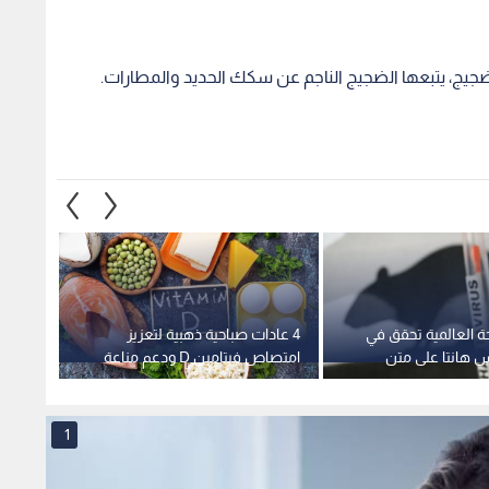
 العالمية تحقق في
4 عادات صباحية ذهبية لتعزيز
"فايزر
هانتا على متن
امتصاص فيتامين D ودعم مناعة
تجارب 
ة بالأطلسي
الجسم
دماغية
1