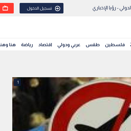
ولي - رؤيا الإخباري
تسجيل الدخول
فلسطين
طقس
عربي ودولي
اقتصاد
رياضة
هنا وهن
1