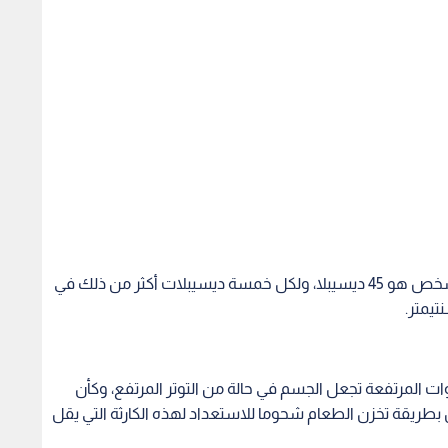
ويعد المستوى الطبيعي للضجيج بالبيئة المحيطة بالشخص هو 45 ديسيبلا، ولكل خمسة ديسيبلات أكثر من ذلك في
ات المرتفعة تجعل الجسم في حالة من التوتر المرتفع، وكأن
 بطريقة تخزن الطعام شحوما للاستعداد لهذه الكارثة التي يقل
ضجيج، يتبعها الضجيج الناجم عن سكك الحديد والمطارات.