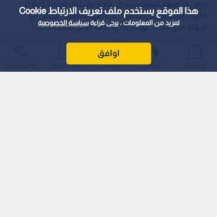
عزمي محافظة، تعميما جديدا إلى جميع رؤساء الجامعات وعمداء
هذا الموقع يستخدم ملف تعريف الارتباط Cookie
الكليات الرسمية والخاصة، يؤكد فيه ضرورة التعاون الكامل مع
لمزيد من المعلومات ، يرجى قراءة
سياسة الخصوصية
الطلبة الذين تمت دعوتهم لتأدية خدمة العلم (الدفعة الثانية).
اوافق
الرئيسية
عواجل
المباشر
أحدث الأخبار
الأكثر شيوعًا
تسهيلات للامتحانات النهائية
وشدد التعميم على ضرورة تقديم كافة التسهيلات للمدعوين (بعد
التأكد من الرسالة النصية الداعية لهم)، وفق الآتي: