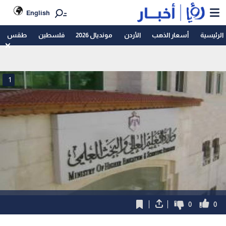
English
الرئيسية
أسعار الذهب
الأردن
مونديال 2026
فلسطين
طقس
1
0
0