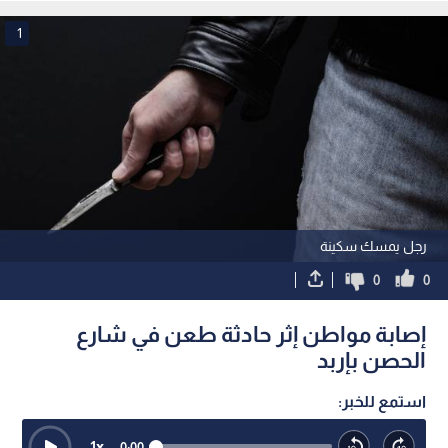
1
رجل يمسك سكينة
0
0
إصابة مواطن إثر حادثة طعن في شارع
الحصن بإربد
استمع للخبر:
1
x
0:00