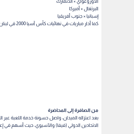
الأوروغواي × الدنمارك
البرتغال × أميركا
إسبانيا × جنوب أفريقيا
كما أدار مباريات في نهائيات كأس آسيا 2000 في لبنان، ونسخة 2007 التي أقيمت في أربع دول آسيوية.
من الصافرة إلى المحاضرة
بعد اعتزاله الميدان، واصل حسونة خدمة اللعبة عبر
الاتحادين الدولي (فيفا) والآسيوي، حيث أسهم في إع