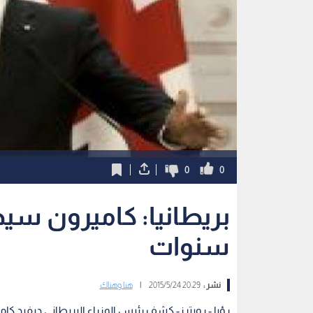
0
0
بريطانيا: كاميرون سي
سنوات
نشر :
20:29 2015/5/24
|
هنا وهناك