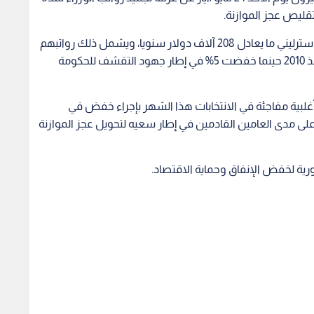
ليص عجز الموازنة.
ويحصل أعضاء مجلس الوزراء على نحو 134 ألف جنيه استرليني ما يعادل 208 آلاف دولار سنويا، ويشمل ذلك رواتبهم
من البرلمان، وتقرر تجميد الزيادة في مرتبات الوزراء منذ 2010 حينما خفضت 5% في إطار جهود التقشف للحكومة
غلبية مفاجئة في الانتخابات هذا الشهر بإجراء خفض في
ار جينيه استرليني (39 مليار دولار) على مدى العامين القادمين في إطار سعيه لتحويل عجز الموازنة
ورية لخفض الإنفاق وحماية الاقتصاد.