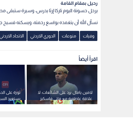
رحيل بمقام القامة
يرحل حسونة اليوم تاركا إرثا يدرس، وسيرة ستبقى مصد
نسأل الله أن يتغمده بواسع رحمته، ويسكنه فسيح جنا
وفيات
منوعات
الدوري الاردني
الاتحاد الاردني
اقرأ أيضاً
يكي يتحفظ:
لامين يامال يرد على الشائعات: لا
ثورة على الدك
مواجهة سياتل
علاقة عاطفية مع فاتي فاسكيز
يستعيد السي
المحترفين