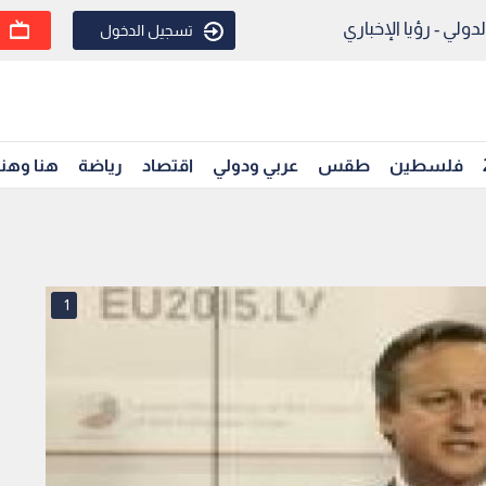
ولي - رؤيا الإخباري
تسجيل الدخول
فلسطين
طقس
عربي ودولي
اقتصاد
رياضة
هنا وهن
1