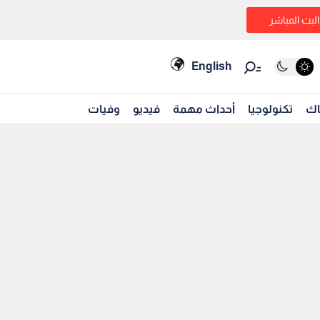
البث المباشر
English
اك
تكنولوجيا
أحداث مهمة
فيديو
وفيات