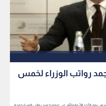
جمد رواتب الوزراء لخمس
رؤيا - رويترز- كشف رئيس الوزراء البريطاني ديفيد كاميرون يوم الأحد 24 مايو/أيار عن عزمه تجميد رواتب الوزراء لمدة