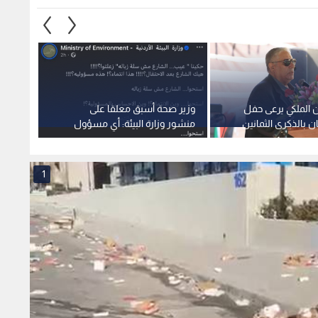
 الملكي يرعى حفل
وزير صحة أسبق معلقا على
إشادة
ن بالذكرى الثمانين
منشور وزارة البيئة: أي مسؤول
الإدار
يتنمر على الشعب فهو "مراهق"
العامة
ولا يصلح أن يكون رجل دولة
1