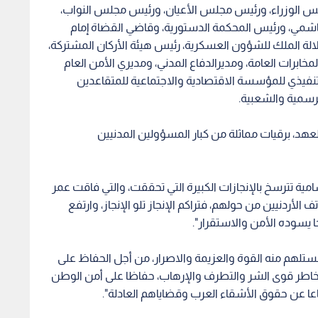
 رئيس الوزراء، ورئيس مجلس الأعيان، ورئيس مجلس النواب،
اشمي، ورئيس المحكمة الدستورية، وقاضي القضاة إمام
لة الملك للشؤون العسكرية، رئيس هيئة الأركان المشتركة،
ابرات العامة، ومديرالدفاع المدني، ومديري الأمن العام
لتنفيذي للمؤسسة الاقتصادية والاجتماعية للمتقاعدين
لرسمية والشعبية.
العهد، برقيات مماثلة من كبار المسؤولين المدنيين
امية تترسخ بالإنجازات الكبيرة التي تحققت، والتي فاقت عمر
أردنيين من حولهم، فتراكم الإنجاز تلو الإنجاز، وارتفع
خا يسوده الأمن والاستقرار".
ستلهم منه القوة والعزيمة والاصرار، من أجل الحفاظ على
 لمخاطر قوى الشر والتطرف والإرهاب، حفاظا على أمن الوطن
اعا عن حقوق الأشقاء العرب وقضاياهم العادلة".