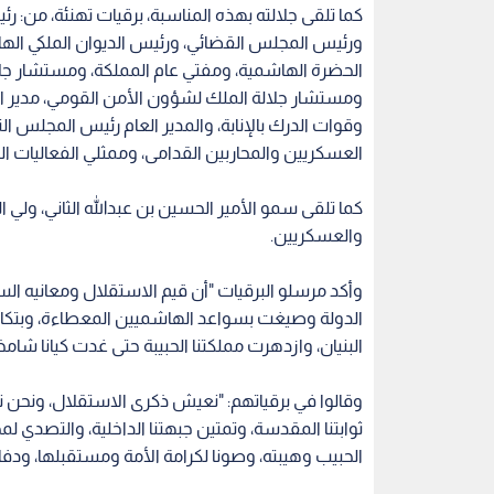
كما تلقى جلالته بهذه المناسبة، برقيات تهنئة، من:
ورئيس المجلس القضائي، ورئيس الديوان الملكي اله
الحضرة الهاشمية، ومفتي عام المملكة، ومستشار جلا
ومستشار جلالة الملك لشؤون الأمن القومي، مدير المخ
وقوات الدرك بالإنابة، والمدير العام رئيس المجلس ا
العسكريين والمحاربين القدامى، وممثلي الفعاليات ا
كما تلقى سمو الأمير الحسين بن عبدالله الثاني، ولي 
والعسكريين.
وأكد مرسلو البرقيات "أن قيم الاستقلال ومعانيه الس
الدولة وصيغت بسواعد الهاشميين المعطاءة، وبتكاتف ال
البنيان، وازدهرت مملكتنا الحبيبة حتى غدت كيانا شام
وقالوا في برقياتهم: "نعيش ذكرى الاستقلال، ونحن ن
ثوابتنا المقدسة، وتمتين جبهتنا الداخلية، والتصدي
الحبيب وهيبته، وصونا لكرامة الأمة ومستقبلها، ودف