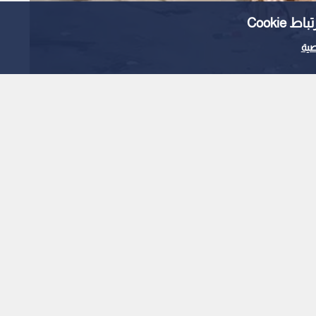
Cooki
ية
حديث الأردنيين الرقمي
كة ورفض التوبيخ
1
x
0:00