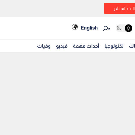
البث المباشر
English
اك
تكنولوجيا
أحداث مهمة
فيديو
وفيات