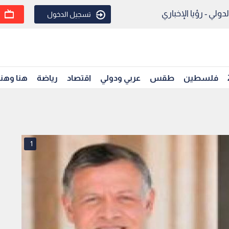
ولي - رؤيا الإخباري
تسجيل الدخول
فلسطين
طقس
عربي ودولي
اقتصاد
رياضة
هنا وهن
1