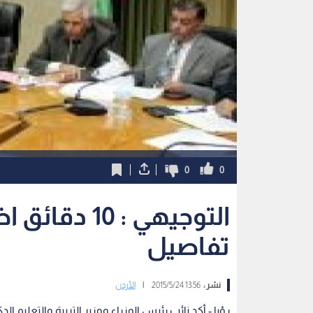
0
0
التوجيهي : 0
تفاصيل
نشر :
13:56 2015/5/24
|
الأردن
رؤيا - أكد نائب رئيس الوزراء ووزير التربية والتعليم ا