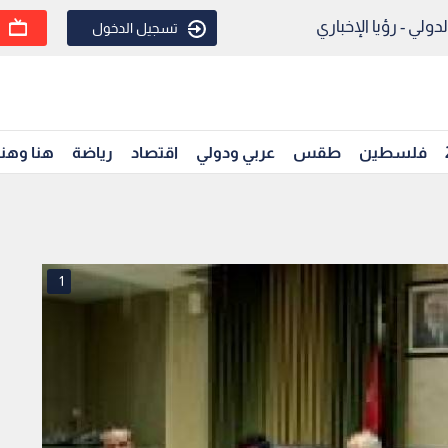
ولي - رؤيا الإخباري
تسجيل الدخول
فلسطين
طقس
عربي ودولي
اقتصاد
رياضة
هنا وهن
1