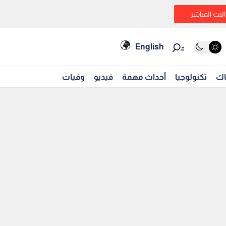
البث المباشر
English
اك
تكنولوجيا
أحداث مهمة
فيديو
وفيات