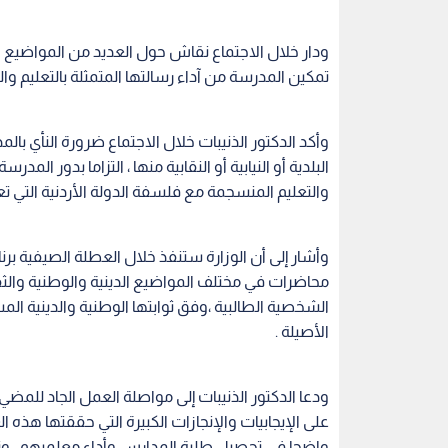
ودار خلال الاجتماع نقاش حول العديد من المواضيع الم
تمكين المدرسة من آداء رسالتها المتمثلة بالتعليم والت
وأكد الدكتور الذنيبات خلال الاجتماع ضرورة النأي ب
البلدية أو النيابية أو النقابية منها ، التزاما بدور المد
والتعليم المنسجمة مع فلسفة الدولة الأردنية التي تع
وأشار إلى أن الوزارة ستنفذ خلال العطلة الصيفية برن
محاضرات في مختلف المواضيع الدينية والوطنية والثقاف
الشخصية الطالبية ،وفق ثوابتها الوطنية والدينية الم
الأصيلة .
ودعا الدكتور الذنيبات إلى مواصلة العمل الجاد للمضي 
على الإيجابيات والإنجازات الكبيرة التي حققتها هذه ا
واضحا في تحصيل طلبة المدارس وأداء معلميهم ، ونت