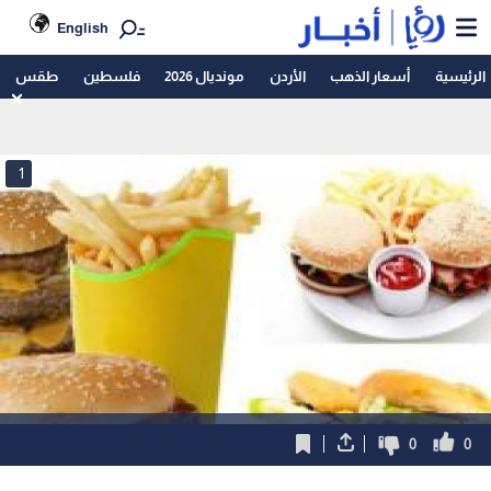
English
الرئيسية
أسعار الذهب
الأردن
مونديال 2026
فلسطين
طقس
1
0
0