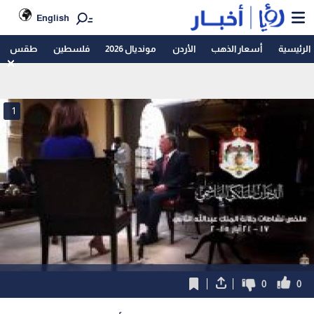
English
الرئيسية
أسعار الذهب
الأردن
مونديال 2026
فلسطين
طقس
1
0
0