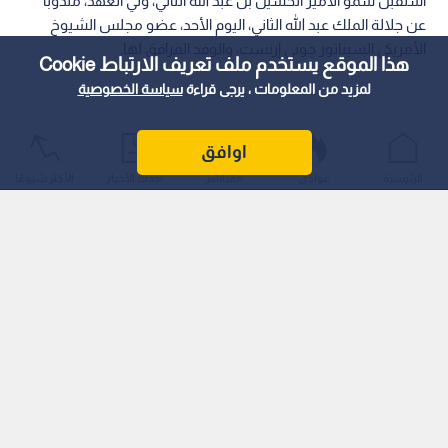
استقبل سمو الأمير الحسين بن عبد الله الثاني، ولي العهد، مندوبا
عن جلالة الملك عبد الله الثاني، اليوم الأحد، عضو مجلس الشيوخ
الأمريكي السيناتور جوني إرنست، والوفد المرافق لها.
هذا الموقع يستخدم ملف تعريف الارتباط Cookie
لمزيد من المعلومات ، يرجى قراءة
سياسة الخصوصية
اوافق
الرئيسية
عواجل
المباشر
أحدث الأخبار
الأكثر شيوعًا
وجدد سموه، خلال اللقاء الذي عقد في قصر الحسينية، التأكيد على
ضرورة خفض التصعيد لتحقيق الاستقرار إقليميا ودوليا، مشددا على
التزام الأردن بدعم جهود التهدئة في المنطقة.
اقرأ أيضا: مندوبا عن الملك وولي العهد..