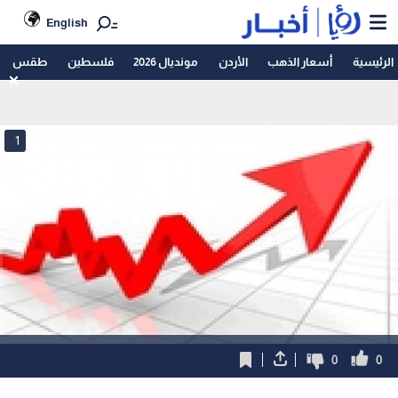
English
الرئيسية
أسعار الذهب
الأردن
مونديال 2026
فلسطين
طقس
1
0
0