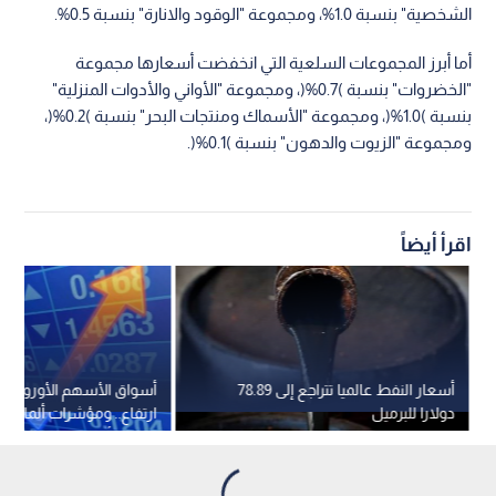
الشخصية" بنسبة 1.0%، ومجموعة "الوقود والانارة" بنسبة 0.5%.
أما أبرز المجموعات السلعية التي انخفضت أسعارها مجموعة
"الخضروات" بنسبة )0.7%(، ومجموعة "الأواني والأدوات المنزلية"
بنسبة )1.0%(، ومجموعة "الأسماك ومنتجات البحر" بنسبة )0.2%(،
ومجموعة "الزيوت والدهون" بنسبة )0.1%(.
اقرأ أيضاً
أسعار النفط عالميا تتراجع إلى 78.89
أسواق الأسهم الأوروبية 
دولارا للبرميل
ارتفاع.. ومؤشرات ألمانيا وإ
تسجل أرقاما قياسية جديد
1