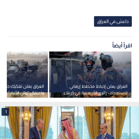
داعش في العراق
اقرأ أيضاً
العراق يعلن إحباط مخطط إرهابي
العراق يعلن تفكيك خلية إر
لاستهداف زائري الأربعينية في كربلاء
واعتقال "والي الأنبار" في 
داعش
1