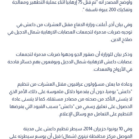
وأوضح المصدر أنه "تم قتل 75 إرهابيا أثناء عملية التطهير ومعالجة
وتفكيك 200 عبوة ناسفة ".
وفي بيان آخر، أعلنت وزارة الدفاع مقتل العشرات من داعش في
توجيه ضربات مدمرة لتجمعات العصابات الارهابية شمال الدجيل في
صلاح الدين.
وذكر بيان للوزارة أن صقور الجو وجهوا ضربات مدمرة لتجمعات
عصابات داعش الارهابية شمال الدجيل ويوقعون بهم خسائر فادحة
في الأرواح والمعدات.
وعادة ما يعلن مسؤولون عراقيون مقتل العشرات من تنظيم
"داعش" يوميا، دون أن يقدموا دلائل ملموسة على ذلك، الأمر الذي
لا يتسنى التأكد من صحته من مصادر مستقلة، كما لا يتسنى عادة
الحصول على تعليق رسمي من "داعش" بسبب القيود التي يفرضها
التنظيم على التعامل مع وسائل الإعلام.
وفي 10 يونيو/ حزيران 2014، سيطر تنظيم داعش على مدينة
الموصل مركز محافظة نينوى (شمال) قبل أن يوسع سيطرته على