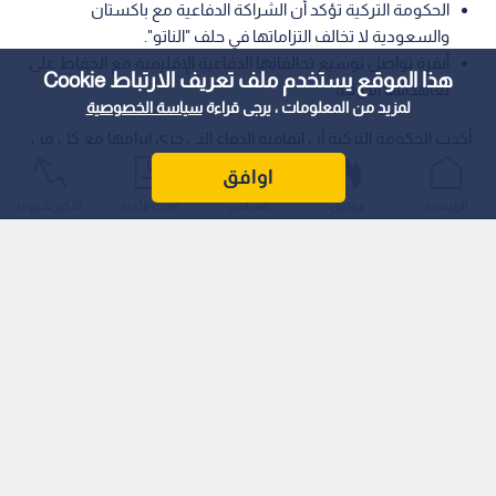
الحكومة التركية تؤكد أن الشراكة الدفاعية مع باكستان
والسعودية لا تخالف التزاماتها في حلف "الناتو".
أنقرة تواصل توسيع تحالفاتها الدفاعية الإقليمية مع الحفاظ على
هذا الموقع يستخدم ملف تعريف الارتباط Cookie
تعاهداتها الدولية.
لمزيد من المعلومات ، يرجى قراءة
سياسة الخصوصية
أكدت الحكومة التركية أن اتفاقية الدفاع التي جرى إبرامها مع كل من
إسلام آباد والرياض لا تتعارض بأي شكل من الأشكال مع التزامات
اوافق
أنقرة وتعاهداتها ضمن حلف شمال الأطلسي "الناتو".
الرئيسية
عواجل
المباشر
أحدث الأخبار
الأكثر شيوعًا