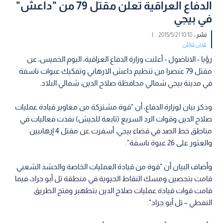
الدفاع العراقية تعلن مقتل 79 من "داعش"
في بيجي
نشر :
10:10 2015/5/21
|
عربي دولي
رؤيا - الاناضول - أعلنت وزارة الدفاع العراقية، اليوم الخميس، عن
مقتل 79 عنصرا من تنظيم داعش الارهابي وتفكيك عبوات ناسفة
في مدينة بيجي شمالي محافظة صلاح الدين، شمالي البلاد.
وذكر بيان لوزارة الدفاع، أن "قوة مشتركة من مغاوير قيادة عمليات
صلاح الدين وقوات الرد السريع (تابعة للجيش) نفذت فعاليات في
مناطق خط الصد في قضاء بيجي، أسفرت عن مقتل 4 إرهابيين
والعثور على 26 عبوة ناسفة".
وأضاف البيان أن "قوة من قيادة العمليات الخاصة والحشد الشعبي
قامت بتحصين ومسك النقاط الحيوية في منطقة تل أبو جراد، فيما
قامت قوات قيادة عمليات صلاح الدين بتطهير وفتح الطريق
النفطي – تل أبو جراد".