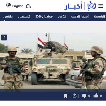
English
الرئيسية
أسعار الذهب
الأردن
مونديال 2026
فلسطين
طقس
1
0
0