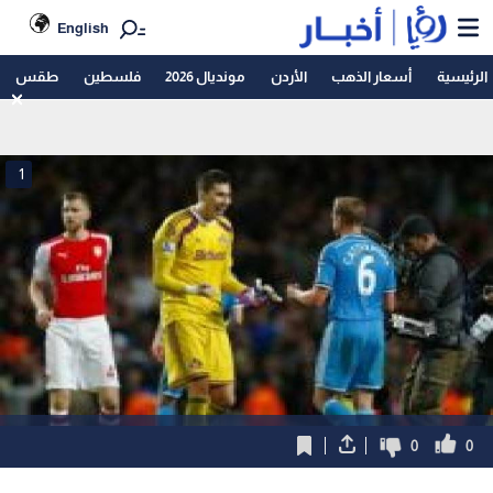
English
الرئيسية
أسعار الذهب
الأردن
مونديال 2026
فلسطين
طقس
1
0
0