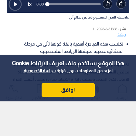
1
x
0:00
ملاحظة: النص المسموع ناتج عن نظام آلي
نشر :
13:35 2026/8/6
|
رياضة
تكتسب هذه المبادرة أهمية بالغة كونها تأتي في مرحلة
استثنائية عصيبة تعيشها الرياضة الفلسطينية
هذا الموقع يستخدم ملف تعريف الارتباط Cookie
تقدم رئيس الاتحاد الفلسطيني لكرة القدم الفريق جبريل الرجوب،
لمزيد من المعلومات ، يرجى قراءة
سياسة الخصوصية
بخالص الشكر والتقدير إلى الأمير علي بن الحسين، رئيس الاتحاد
الأردني لكرة القدم، ومجلس إدارة الاتحاد، ببيان رسمي أعقب القرار
الأخوي القاضي باعتماد تسجيل لاعب فلسطيني واحد كلاعب محلي
اوافق
لكل ناد من أندية دوري المحترفين الأردني.
الرئيسية
عواجل
المباشر
أحدث الأخبار
الأكثر شيوعًا