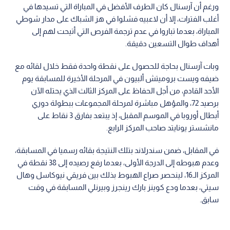
ورغم أن آرسنال كان الطرف الأفضل في المباراة التي تسيدها في
أغلب الفترات، إلا أن لاعبيه فشلوا في هز الشباك على مدار شوطي
المباراة، بعدما تباروا في عدم ترجمة الفرص التي أتيحت لهم إلى
أهداف طوال التسعين دقيقة.
وبات آرسنال بحاجة للحصول على نقطة واحدة فقط خلال لقائه مع
ضيفه ويست بروميتش ألبيون في المرحلة الأخيرة للمسابقة يوم
الأحد القادم، من أجل الحفاظ على المركز الثالث الذي يحتله الآن
برصيد 72، والمؤهل مباشرة لمرحلة المجموعات ببطولة دوري
أبطال أوروبا في الموسم المقبل، إذ يبتعد بفارق 3 نقاط على
مانشستر يونايتد صاحب المركز الرابع.
في المقابل، ضمن سندرلاند بتلك النتيجة بقائه رسميا في المسابقة،
وعدم هبوطه إلى الدرجة الأولى، بعدما رفع رصيده إلى 38 نقطة في
المركز الـ16، لينحصر صراع الهبوط بذلك بين فريقي نيوكاسل وهال
سيتي، بعدما ودع كوينز بارك رينجرز وبيرنلي المسابقة في وقت
سابق.