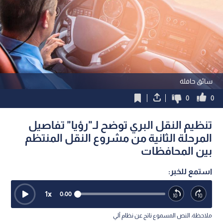
سائق حافلة
0
0
تنظيم النقل البري توضح لـ"رؤيا" تفاصيل
المرحلة الثانية من مشروع النقل المنتظم
بين المحافظات
استمع للخبر:
1
x
0:00
ملاحظة: النص المسموع ناتج عن نظام آلي