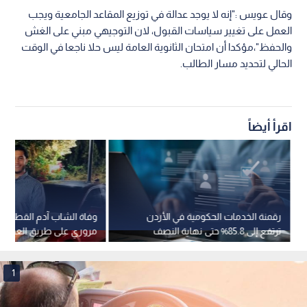
وقال عويس :"إنه لا يوجد عدالة في توزيع المقاعد الجامعية ويجب
العمل على تغيير سياسات القبول، لان التوجيهي مبني على الغش
والحفظ"،مؤكدا أن امتحان الثانوية العامة ليس حلا ناجعا في الوقت
الحالي لتحديد مسار الطالب.
اقرأ أيضاً
رقمنة الخدمات الحكومية في الأردن
وفاة الشاب آدم القطاطش
ترتفع إلى 85.8% حتى نهاية النصف
مروري على طريق العقبة-ا
الأول من 2026
1