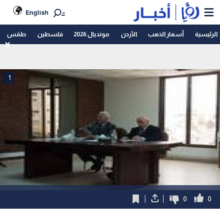
English
الرئيسية
أسعار الذهب
الأردن
مونديال 2026
فلسطين
طقس
1
0
0