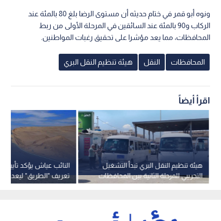
ونوه أبو قمر في ختام حديثه أن مستوى الرضا بلغ 80 بالمئة عند
الركاب و90 بالمئة عند السائقين في المرحلة الأولى من ربط
المحافظات، مما يعد مؤشرا على تحقيق رغبات المواطنين.
المحافظات
النقل
هيئة تنظيم النقل البري
اقرأ أيضاً
هيئة تنظيم النقل البري تبدأ التشغيل
النائب عياش يؤكد تأييده 
التجريبي للمرحلة الثانية بين المحافظات
تعريف "الطريق" ليعد شا
الحديد