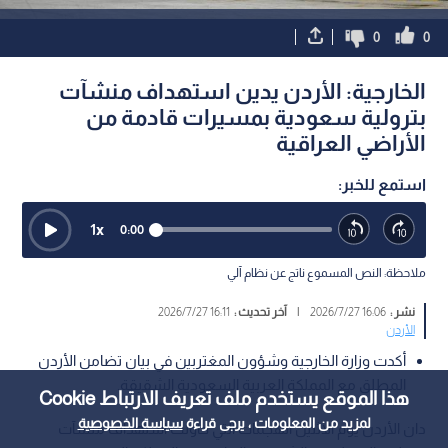
0
0
الخارجية: الأردن يدين استهداف منشآت
بترولية سعودية بمسيرات قادمة من
الأراضي العراقية
استمع للخبر:
1
x
0:00
ملاحظة: النص المسموع ناتج عن نظام آلي
نشر :
16:06 2026/7/27
|
آخر تحديث :
16:11 2026/7/27
الأردن
أكدت وزارة الخارجية وشؤون المغتربين في بيان تضامن الأردن
المطلق مع المملكة العربية السعودية الشقيقة.
هذا الموقع يستخدم ملف تعريف الارتباط Cookie
لمزيد من المعلومات ، يرجى قراءة
سياسة الخصوصية
دان الأردن يوم الاثنين الهجمات التي حاولت استهداف منشآت