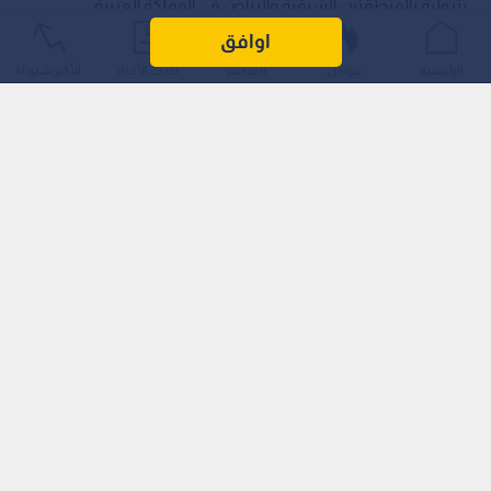
بترولية بالمنطقتين الشرقية والرياض في المملكة العربية
السعودية الشقيقة عبر مسيرات قادمة من الأراضي العراقية؛
اوافق
انتهاكا سافرا لسيادة السعودية الشقيقة، وتهديدا لأمنها
الرئيسية
عواجل
المباشر
أحدث الأخبار
الأكثر شيوعًا
واستقرارها، وخرقا صارخا للقانون الدولي وميثاق الأمم المتحدة.
اقرأ أيضا: الدفاع السعودية: اعتراض وتدمير عدد
من المسيرات قادمة من الأراضي العراقية