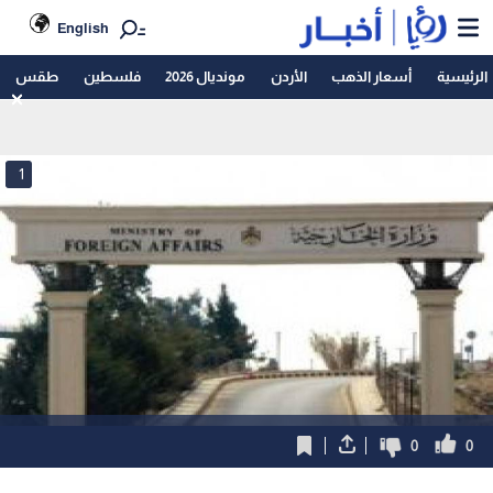
English
الرئيسية
أسعار الذهب
الأردن
مونديال 2026
فلسطين
طقس
1
0
0