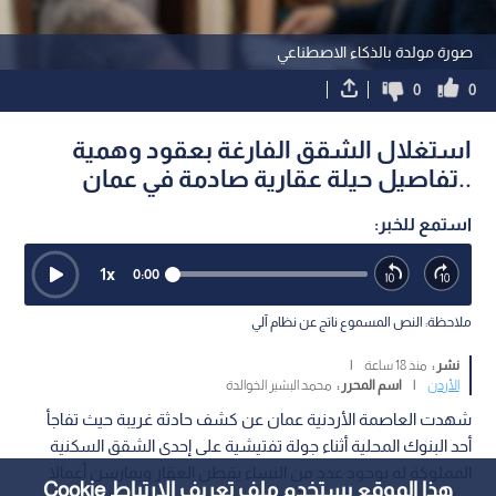
صورة مولدة بالذكاء الاصطناعي
0
0
استغلال الشقق الفارغة بعقود وهمية
..تفاصيل حيلة عقارية صادمة في عمان
استمع للخبر:
1
x
0:00
ملاحظة: النص المسموع ناتج عن نظام آلي
نشر :
منذ 18 ساعة
|
الأردن
|
اسم المحرر :
محمد البشير الخوالدة
شهدت العاصمة الأردنية عمان عن كشف حادثة غريبة حيث تفاجأ
أحد البنوك المحلية أثناء جولة تفتيشية على إحدى الشقق السكنية
المملوكة له بوجود عدد من النساء يقطن العقار ويمارسن أعمالا
هذا الموقع يستخدم ملف تعريف الارتباط Cookie