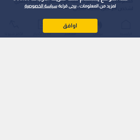
مشبوهة وممارسات غير أخلاقية، مع ادعائهن دفع إيجار شهري
لمزيد من المعلومات ، يرجى قراءة
سياسة الخصوصية
لشخص آخر ادعى ملكيته للمكان.
اوافق
الرئيسية
عواجل
المباشر
أحدث الأخبار
الأكثر شيوعًا
وأشار مواطنون يقطنون في بعض المناطق عن مشاهدتهم
وملاحظتهم إلى أن هذه الظاهرة بدأت تتكرر في الآونة الأخيرة، حيث
تبحث المجموعات المتورطة في أعمال مشبوهة عن المنازل الفارغة
أو غير المأهولة لإنشاء عقود إيجار وهمية كذريعة للإقامة.
وتشير الـمعطيات إلى أن هذه الحيل تستغل لإطالة أمد البقاء في