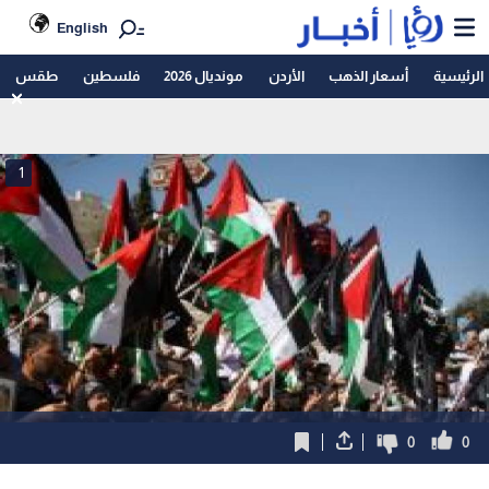
English
الرئيسية
أسعار الذهب
الأردن
مونديال 2026
فلسطين
طقس
1
0
0